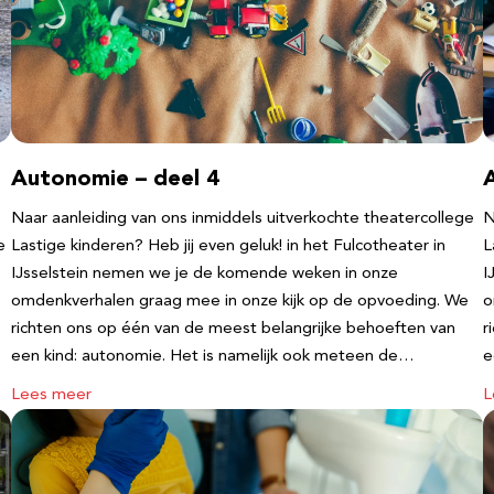
Autonomie – deel 4
Naar aanleiding van ons inmiddels uitverkochte theatercollege
N
e
Lastige kinderen? Heb jij even geluk! in het Fulcotheater in
L
IJsselstein nemen we je de komende weken in onze
I
omdenkverhalen graag mee in onze kijk op de opvoeding. We
o
richten ons op één van de meest belangrijke behoeften van
r
een kind: autonomie. Het is namelijk ook meteen de…
e
Lees meer
L