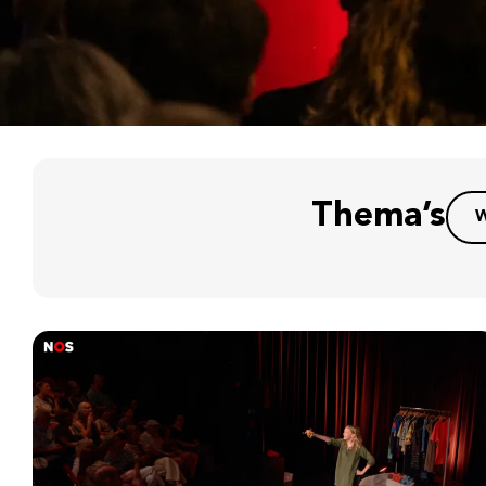
Thema’s
W