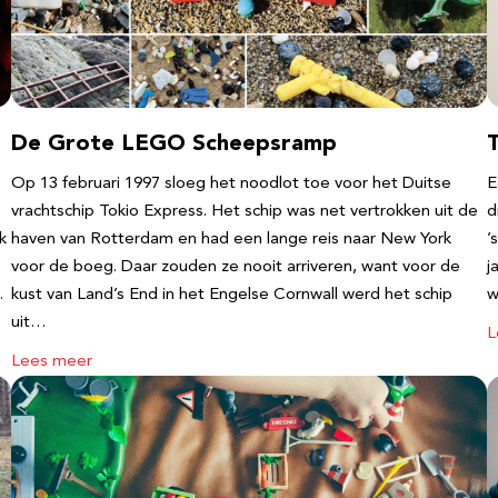
De Grote LEGO Scheepsramp
T
Op 13 februari 1997 sloeg het noodlot toe voor het Duitse
E
vrachtschip Tokio Express. Het schip was net vertrokken uit de
d
k
haven van Rotterdam en had een lange reis naar New York
’
voor de boeg. Daar zouden ze nooit arriveren, want voor de
j
…
kust van Land’s End in het Engelse Cornwall werd het schip
w
uit…
L
Lees meer