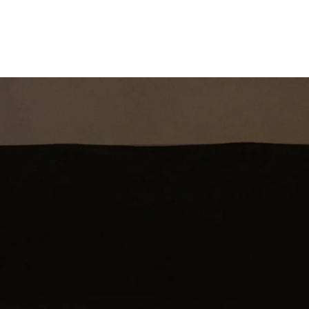
st
Theatershow
Training
Omdenkkrin