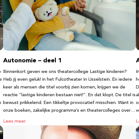
Autonomie – deel 1
b
Binnenkort geven we ons theatercollege Lastige kinderen?
I
e
Heb jij even geluk! in het Fulcotheater in IJsselstein. En iedere
h
keer als mensen die titel voorbij zien komen, krijgen we de
D
reactie “lastige kinderen bestaan niet!”. En dat klopt. De titel is
a
k
bewust prikkelend. Een tikkeltje provocatief misschien. Want in
o
onze boeken, zakelijke programma’s en theatercolleges over…
v
Lees meer
L