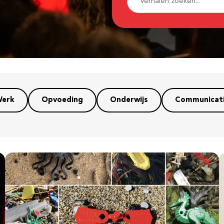
erk
Opvoeding
Onderwijs
Communicat