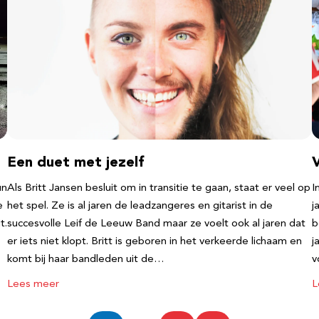
Een duet met jezelf
un
Als Britt Jansen besluit om in transitie te gaan, staat er veel op
I
e
het spel. Ze is al jaren de leadzangeres en gitarist in de
j
t.
succesvolle Leif de Leeuw Band maar ze voelt ook al jaren dat
b
er iets niet klopt. Britt is geboren in het verkeerde lichaam en
j
komt bij haar bandleden uit de…
v
Lees meer
L