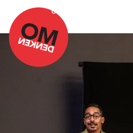
Over Omdenken
Podca