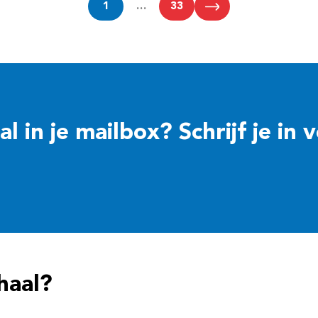
1
…
33
 in je mailbox? Schrijf je in 
haal?