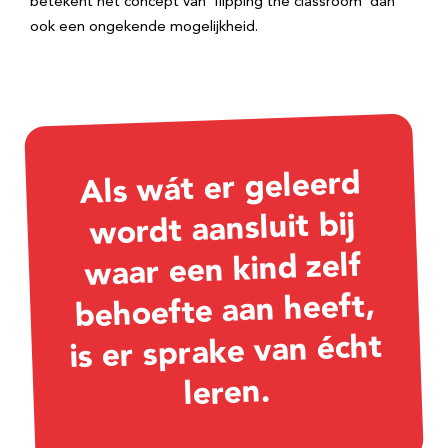
betekent het concept van ‘flipping the classroom’ dan
ook een ongekende mogelijkheid.
Als wát er geleerd
wordt aansluit bij
waar een kind zelf
behoefte aan heeft,
is er sprake van écht
leren.