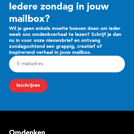
Iedere zondag in jouw
mailbox?
Wil je geen enkele moeite hoeven doen om ieder
week ons omdenkverhaal te lezen? Schrijf je dan
nu in voor onze nieuwsbrief en ontvang
zondagochtend een grappig, creatief of
inspirerend verhaal in jouw mailbox.
E
-
m
Inschrijven
a
i
l
a
d
Omdenken