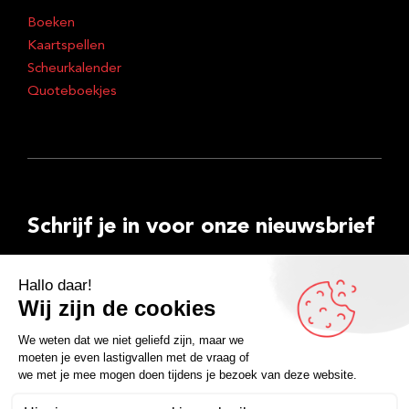
Boeken
Kaartspellen
Scheurkalender
Quoteboekjes
Schrijf je in voor onze nieuwsbrief
E-
mailadres
Inschrijven
Facebook
Instagram
LinkedIn
YouTube
Spotify