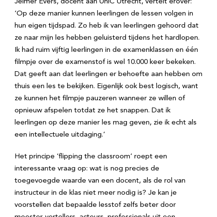
Jelmer Evers, docent aan UniC Utrecht, vertelt erover:
‘Op deze manier kunnen leerlingen de lessen volgen in
hun eigen tijdspad. Zo heb ik van leerlingen gehoord dat
ze naar mijn les hebben geluisterd tijdens het hardlopen.
Ik had ruim vijftig leerlingen in de examenklassen en één
filmpje over de examenstof is wel 10.000 keer bekeken.
Dat geeft aan dat leerlingen er behoefte aan hebben om
thuis een les te bekijken. Eigenlijk ook best logisch, want
ze kunnen het filmpje pauzeren wanneer ze willen of
opnieuw afspelen totdat ze het snappen. Dat ik
leerlingen op deze manier les mag geven, zie ik echt als
een intellectuele uitdaging.’
Het principe ‘flipping the classroom’ roept een
interessante vraag op: wat is nog precies de
toegevoegde waarde van een docent, als de rol van
instructeur in de klas niet meer nodig is? Je kan je
voorstellen dat bepaalde lesstof zelfs beter door