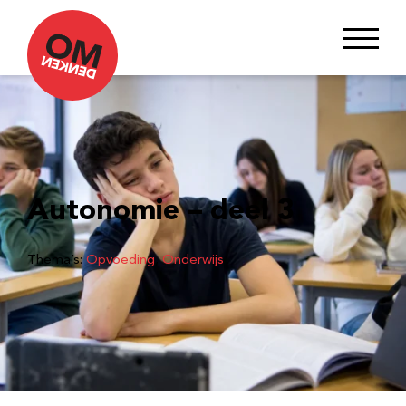
Autonomie – deel 3
Thema’s:
Opvoeding
, 
Onderwijs