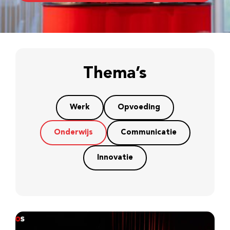
Thema’s
Werk
Opvoeding
Onderwijs
Communicatie
Innovatie