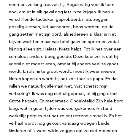
noemen, zo lang treuzelt hij. Regelmatig voer ik hem
nog, om er in elk geval nog iets in te krijgen. Ik heb al
verschillende tactieken geprobeerd: niets zeggen,
gezellig kletsen, lief aansporen, boos worden, op de
gang zetten met zijn bord, als iedereen al klaar is niet
blijven wachten maar van tafel gaan en opruimen zodat
hij nog alleen zit. Helaas. Niets helpt. Tot ik het over een
compleet andere boeg gooide. Deze keer zei ik dat hij
vooral niet moest eten, omdat hij anders veel te groot
wordt. En als hij te groot wordt, moet ik weer nieuwe
kleren kopen en wordt hij net zo stoer als papa. En dat
willen we natuurlijk allemaal niet. Wat schetst mijn
verbazing? Ik was nog niet uitgepraat, of hij ging eten!
Grote happen. En met smaak! Ongelofelijk! Zijn hele bord
leeg, wat in geen tijden was voorgekomen. Ik stond
werkelijk perplex dat het zo ontzettend simpel is. En het
verhaal wordt nog gekker: vandaag vroegen beide
kinderen of ik weer wilde zeggen dat ze niet moesten