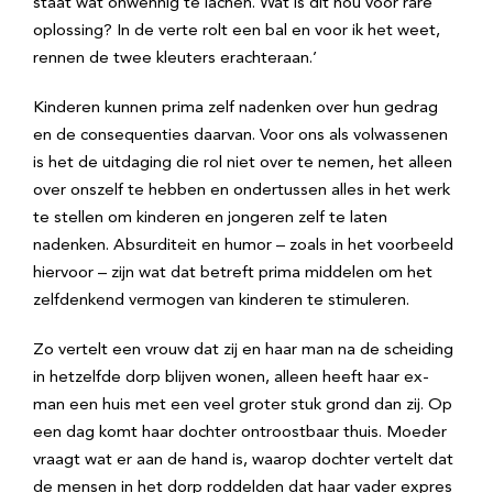
staat wat onwennig te lachen. Wat is dit nou voor rare
oplossing? In de verte rolt een bal en voor ik het weet,
rennen de twee kleuters erachteraan.’
Kinderen kunnen prima zelf nadenken over hun gedrag
en de consequenties daarvan. Voor ons als volwassenen
is het de uitdaging die rol niet over te nemen, het alleen
over onszelf te hebben en ondertussen alles in het werk
te stellen om kinderen en jongeren zelf te laten
nadenken. Absurditeit en humor – zoals in het voorbeeld
hiervoor – zijn wat dat betreft prima middelen om het
zelfdenkend vermogen van kinderen te stimuleren.
Zo vertelt een vrouw dat zij en haar man na de scheiding
in hetzelfde dorp blijven wonen, alleen heeft haar ex-
man een huis met een veel groter stuk grond dan zij. Op
een dag komt haar dochter ontroostbaar thuis. Moeder
vraagt wat er aan de hand is, waarop dochter vertelt dat
de mensen in het dorp roddelden dat haar vader expres