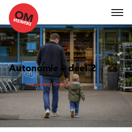
Autonomie – deel 2
Thema’s:
Opvoeding
, 
Onderwijs