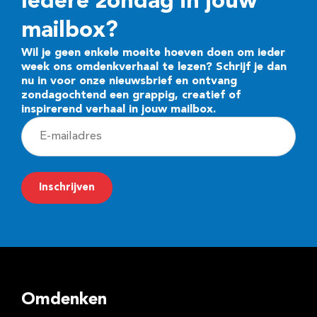
Iedere zondag in jouw
mailbox?
Wil je geen enkele moeite hoeven doen om ieder
week ons omdenkverhaal te lezen? Schrijf je dan
nu in voor onze nieuwsbrief en ontvang
zondagochtend een grappig, creatief of
inspirerend verhaal in jouw mailbox.
E
-
m
Inschrijven
a
i
l
a
d
Omdenken
r