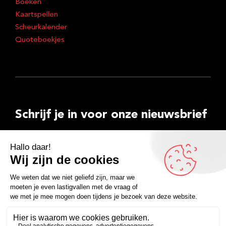
Boeken
Kaartspellen
Scheurkalender
Quoteboekjes
Schrijf je in voor onze nieuwsbrief
E-
mailadres
Inschrijven
Facebook
Instagram
LinkedIn
YouTube
Spotify