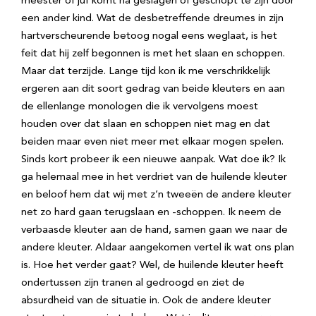
meester of juf komt na geslagen of geschopt te zijn door
een ander kind. Wat de desbetreffende dreumes in zijn
hartverscheurende betoog nogal eens weglaat, is het
feit dat hij zelf begonnen is met het slaan en schoppen.
Maar dat terzijde. Lange tijd kon ik me verschrikkelijk
ergeren aan dit soort gedrag van beide kleuters en aan
de ellenlange monologen die ik vervolgens moest
houden over dat slaan en schoppen niet mag en dat
beiden maar even niet meer met elkaar mogen spelen.
Sinds kort probeer ik een nieuwe aanpak. Wat doe ik? Ik
ga helemaal mee in het verdriet van de huilende kleuter
en beloof hem dat wij met z’n tweeën de andere kleuter
net zo hard gaan terugslaan en -schoppen. Ik neem de
verbaasde kleuter aan de hand, samen gaan we naar de
andere kleuter. Aldaar aangekomen vertel ik wat ons plan
is. Hoe het verder gaat? Wel, de huilende kleuter heeft
ondertussen zijn tranen al gedroogd en ziet de
absurdheid van de situatie in. Ook de andere kleuter