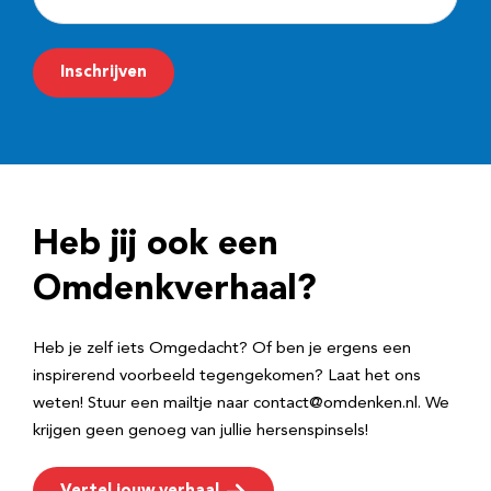
-
m
Inschrijven
a
i
l
a
d
Heb jij ook een
r
e
Omdenkverhaal?
s
Heb je zelf iets Omgedacht? Of ben je ergens een
inspirerend voorbeeld tegengekomen? Laat het ons
weten! Stuur een mailtje naar contact@omdenken.nl. We
krijgen geen genoeg van jullie hersenspinsels!