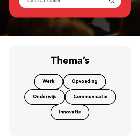
Thema’s
Werk
Opvoeding
Onderwijs
Communicatie
Innovatie