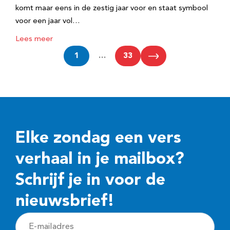
komt maar eens in de zestig jaar voor en staat symbool
voor een jaar vol…
Lees meer
1
…
33
Elke zondag een vers
verhaal in je mailbox?
Schrijf je in voor de
nieuwsbrief!
E