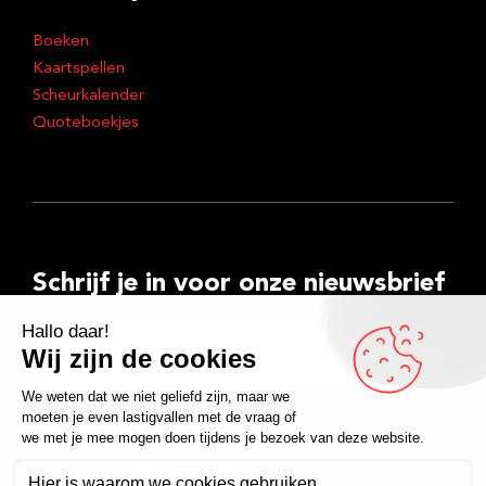
Boeken
Kaartspellen
Scheurkalender
Quoteboekjes
Schrijf je in voor onze nieuwsbrief
E-
mailadres
Inschrijven
Facebook
Instagram
LinkedIn
YouTube
Spotify