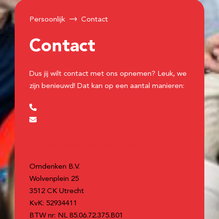
Persoonlijk
Contact
Contact
Dus jij wilt contact met ons opnemen? Leuk, we
zijn benieuwd! Dat kan op een aantal manieren:
030 – 233 40 62
contact@omdenken.nl
Op werkdagen bereikbaar tussen 09:30 – 17:00
Omdenken B.V.
Wolvenplein 25
3512 CK Utrecht
KvK: 52934411
BTW nr: NL 85.06.72.375.B01