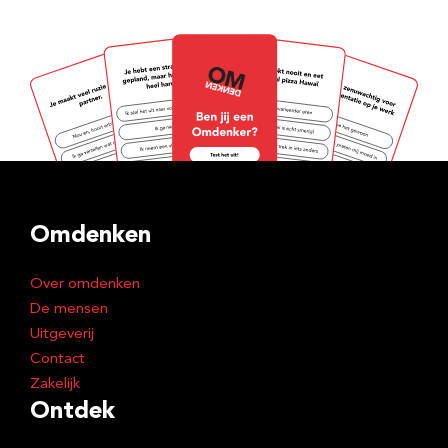
Omdenken
Over omdenken
De mensen
Uitgeverij
Contact
Zakelijk
Ontdek