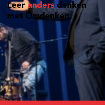
Leer
anders
denken
met Omdenken