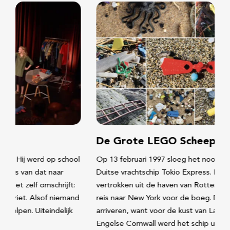
De Grote LEGO Scheepsramp
Op 13 februari 1997 sloeg het noodlot toe voor het
Duitse vrachtschip Tokio Express. Het schip was net
vertrokken uit de haven van Rotterdam en had een lange
reis naar New York voor de boeg. Daar zouden ze nooit
arriveren, want voor de kust van Land’s End in het
Engelse Cornwall werd het schip uit…