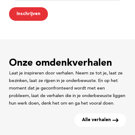
m
Inschrijven
a
i
l
a
d
Onze omdenkverhalen
r
e
Laat je inspireren door verhalen. Neem ze tot je, laat ze
s
bezinken, laat ze rijpen in je onderbewuste. En op het
moment dat je geconfronteerd wordt met een
probleem, laat de verhalen die in je onderbewuste liggen
hun werk doen, denk het om en ga het vooral doen.
Alle verhalen