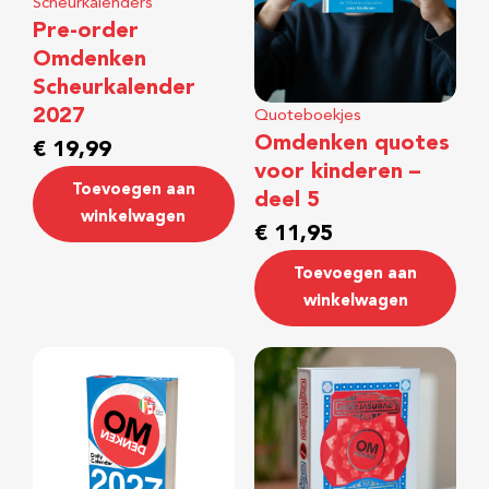
Scheurkalenders
Pre-order
Omdenken
Scheurkalender
2027
Quoteboekjes
Omdenken quotes
€
19,99
voor kinderen –
Toevoegen aan
deel 5
winkelwagen
€
11,95
Toevoegen aan
winkelwagen