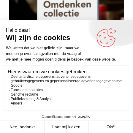
Boeken
De kleine Omdenken collectie
€
18,50
Zakelijk
Persoonlijk