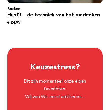
Boeken
Huh?! – de techniek van het omdenken
€
24,95
Keuzestress?
Dit zijn momenteel onze eigen
favorieten.
Wij van Wc-eend adviseren…