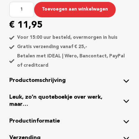
O
Toevoegen aan winkelwagen
m
d
€
11,95
e
n
Voor 15:00 uur besteld, overmorgen in huis
k
Gratis verzending vanaf € 25,-
e
Betalen met iDEAL | Wero, Bancontact, PayPal
n
of creditcard
q
u
Productomschrijving
o
t
Leuk, zo’n quoteboekje over werk,
e
maar…
s
o
Productinformatie
v
e
r
Verzending