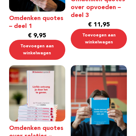
over opvoeden –
deel 3
Omdenken quotes
€
11,95
– deel 1
€
9,95
Toevoegen aan
winkelwagen
Toevoegen aan
winkelwagen
Omdenken quotes