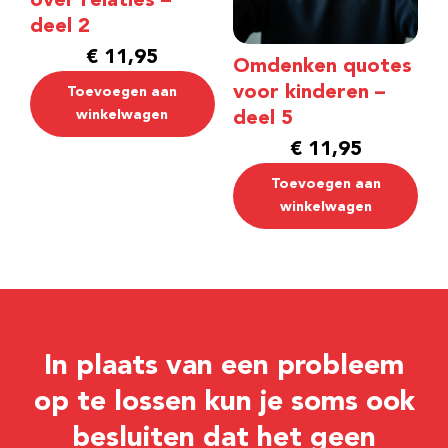
over relaties –
deel 2
€
11,95
Omdenken quotes
voor kinderen –
Toevoegen aan
winkelwagen
deel 5
€
11,95
Toevoegen aan
winkelwagen
In plaats van een probleem
op te lossen kun je soms ook
besluiten dat het geen