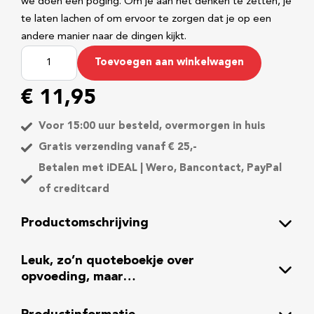
we doen een poging. Om je aan het denken te zetten, je
te laten lachen of om ervoor te zorgen dat je op een
andere manier naar de dingen kijkt.
O
Toevoegen aan winkelwagen
m
d
€
11,95
e
n
Voor 15:00 uur besteld, overmorgen in huis
k
Gratis verzending vanaf € 25,-
e
Betalen met iDEAL | Wero, Bancontact, PayPal
n
of creditcard
q
u
Productomschrijving
o
t
Leuk, zo’n quoteboekje over
e
opvoeding, maar…
s
o