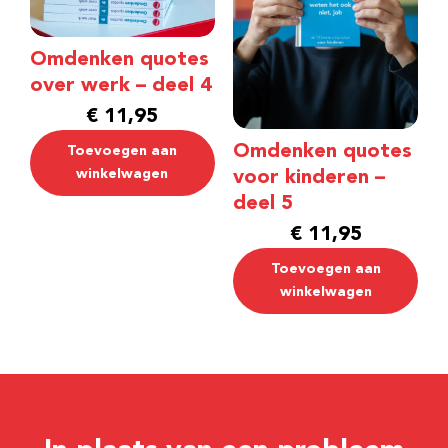
Omdenken quotes
over werk – deel 4
€
11,95
Omdenken quotes
Toevoegen aan
winkelwagen
voor kinderen –
deel 5
€
11,95
Toevoegen aan
winkelwagen