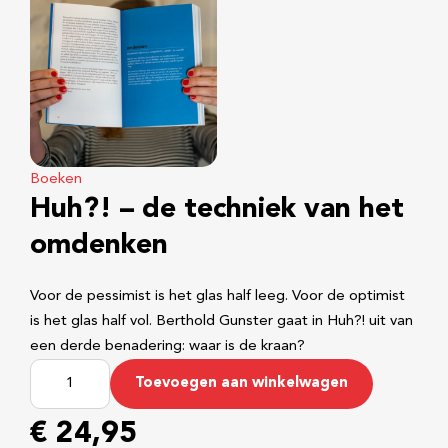
Boeken
Huh?! – de techniek van het
omdenken
Voor de pessimist is het glas half leeg. Voor de optimist
is het glas half vol. Berthold Gunster gaat in Huh?! uit van
een derde benadering: waar is de kraan?
H
Toevoegen aan winkelwagen
u
h
€
24,95
?