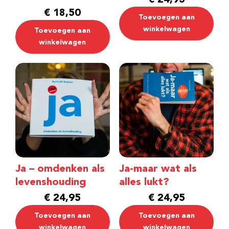
€
18,50
Toevoegen aan
winkelwagen
Toevoegen aan
winkelwagen
Ja – omdenken als
Ja-maar wat als
levenshouding
alles lukt?
€
24,95
€
24,95
Toevoegen aan
Toevoegen aan
winkelwagen
winkelwagen