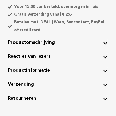
!
Voor 15:00 uur besteld, overmorgen in huis
–
Gratis verzending vanaf € 25,-
d
Betalen met iDEAL | Wero, Bancontact, PayPal
e
of creditcard
t
e
Productomschrijving
c
h
Reacties van lezers
n
i
Productinformatie
e
k
v
Verzending
a
n
Retourneren
h
e
t