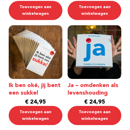
Toevoegen aan
Toevoegen aan
winkelwagen
winkelwagen
Ik ben oké, jij bent
Ja – omdenken als
een sukkel
levenshouding
€
24,95
€
24,95
Toevoegen aan
Toevoegen aan
winkelwagen
winkelwagen