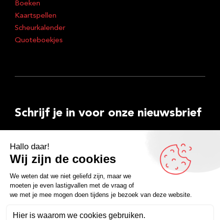
Boeken
Kaartspellen
Scheurkalender
Quoteboekjes
Schrijf je in voor onze nieuwsbrief
E-
mailadres
Inschrijven
Facebook
Instagram
LinkedIn
YouTube
Spotify