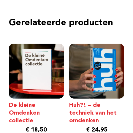
Gerelateerde producten
De kleine
Huh?! – de
Omdenken
techniek van het
collectie
omdenken
€
18,50
€
24,95