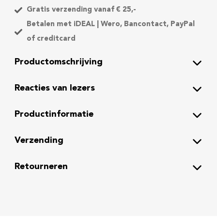
k
Gratis verzending vanaf € 25,-
e
Betalen met iDEAL | Wero, Bancontact, PayPal
n
of creditcard
a
a
Productomschrijving
n
t
Reacties van lezers
a
l
Productinformatie
Verzending
Retourneren