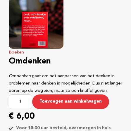
Boeken
Omdenken
Omdenken
gaat om het aanpassen van het denken in
problemen naar denken in mogelijkheden. Dus niet langer
beren op de weg zien, maar ze een knuffel geven.
O
Toevoegen aan winkelwagen
m
d
€
6,00
e
n
Voor 15:00 uur besteld, overmorgen in huis