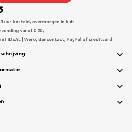
5
0 uur besteld, overmorgen in huis
rzending vanaf € 25,-
et iDEAL | Wero, Bancontact, PayPal of creditcard
schrijving
formatie
g
en