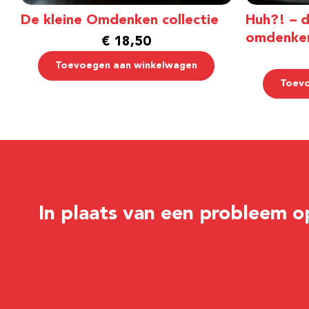
De kleine Omdenken collectie
Huh?! – d
omdenke
€
18,50
Toevoegen aan winkelwagen
Toevo
In plaats van een probleem o