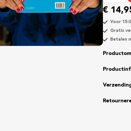
d
€
14,9
e
n
Voor 15:0
k
Gratis ve
e
Betalen m
n
i
Productom
s
s
Productin
t
o
Verzendin
m
a
Retourner
a
n
t
a
l