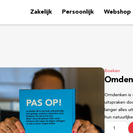
Zakelijk
Persoonlijk
Webshop
Boeken
Omdenk
Omdenken is s
uitspraken doo
langer alles u
hun natuurlij
O
m