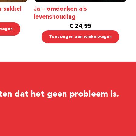
n sukkel
Ja – omdenken als
levenshouding
€
24,95
lwagen
Toevoegen aan winkelwagen
ten dat het geen probleem is.