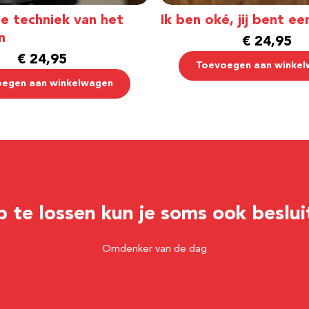
e techniek van het
Ik ben oké, jij bent ee
n
€
24,95
€
24,95
Toevoegen aan winke
egen aan winkelwagen
p te lossen kun je soms ook beslui
Omdenker van de dag