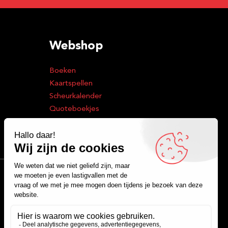
Webshop
Boeken
Kaartspellen
Scheurkalender
Quoteboekjes