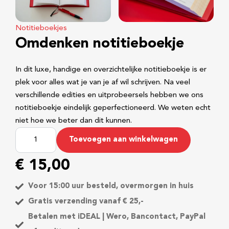
Notitieboekjes
Omdenken notitieboekje
In dit luxe, handige en overzichtelijke notitieboekje is er
plek voor alles wat je van je af wil schrijven. Na veel
verschillende edities en uitprobeersels hebben we ons
notitieboekje eindelijk geperfectioneerd. We weten echt
niet hoe we beter dan dit kunnen.
O
Toevoegen aan winkelwagen
m
d
€
15,00
e
n
Voor 15:00 uur besteld, overmorgen in huis
k
Gratis verzending vanaf € 25,-
e
Betalen met iDEAL | Wero, Bancontact, PayPal
n