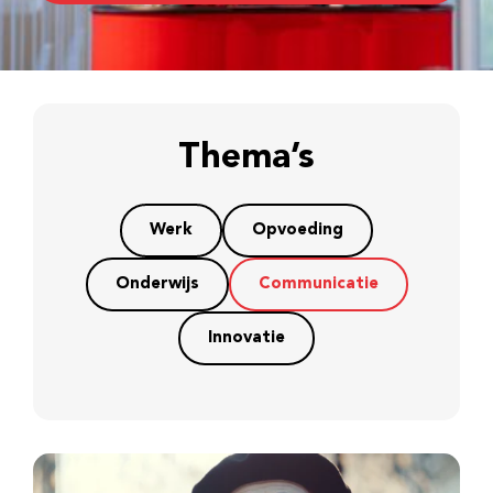
Thema’s
Werk
Opvoeding
Onderwijs
Communicatie
Innovatie