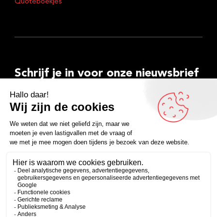
Quoteboekjes
Schrijf je in voor onze nieuwsbrief
E-
mailadres
Inschrijven
Facebook
Instagram
LinkedIn
YouTube
Spotify
Copyright 2026
Algemene voorwaarden