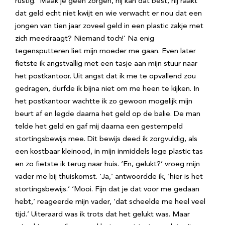
rustig. ‘Maak je geen zorgen, hij kan dat best, hij raakt
dat geld echt niet kwijt en wie verwacht er nou dat een
jongen van tien jaar zoveel geld in een plastic zakje met
zich meedraagt? Niemand toch!’ Na enig
tegensputteren liet mijn moeder me gaan. Even later
fietste ik angstvallig met een tasje aan mijn stuur naar
het postkantoor. Uit angst dat ik me te opvallend zou
gedragen, durfde ik bijna niet om me heen te kijken. In
het postkantoor wachtte ik zo gewoon mogelijk mijn
beurt af en legde daarna het geld op de balie. De man
telde het geld en gaf mij daarna een gestempeld
stortingsbewijs mee. Dit bewijs deed ik zorgvuldig, als
een kostbaar kleinood, in mijn inmiddels lege plastic tas
en zo fietste ik terug naar huis. ‘En, gelukt?’ vroeg mijn
vader me bij thuiskomst. ‘Ja,’ antwoordde ik, ‘hier is het
stortingsbewijs.’ ‘Mooi. Fijn dat je dat voor me gedaan
hebt,’ reageerde mijn vader, ‘dat scheelde me heel veel
tijd.’ Uiteraard was ik trots dat het gelukt was. Maar