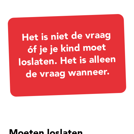
Het is niet de vraag
óf je je kind moet
loslaten. Het is alleen
de vraag wanneer.
Moeten loslaten