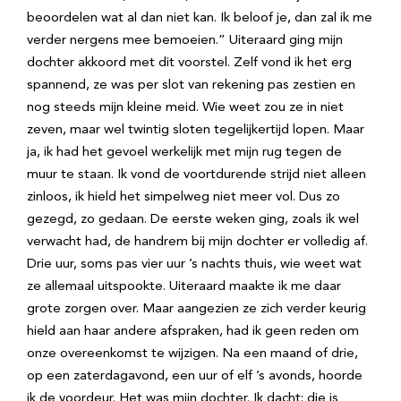
beoordelen wat al dan niet kan. Ik beloof je, dan zal ik me
verder nergens mee bemoeien.” Uiteraard ging mijn
dochter akkoord met dit voorstel. Zelf vond ik het erg
spannend, ze was per slot van rekening pas zestien en
nog steeds mijn kleine meid. Wie weet zou ze in niet
zeven, maar wel twintig sloten tegelijkertijd lopen. Maar
ja, ik had het gevoel werkelijk met mijn rug tegen de
muur te staan. Ik vond de voortdurende strijd niet alleen
zinloos, ik hield het simpelweg niet meer vol. Dus zo
gezegd, zo gedaan. De eerste weken ging, zoals ik wel
verwacht had, de handrem bij mijn dochter er volledig af.
Drie uur, soms pas vier uur ’s nachts thuis, wie weet wat
ze allemaal uitspookte. Uiteraard maakte ik me daar
grote zorgen over. Maar aangezien ze zich verder keurig
hield aan haar andere afspraken, had ik geen reden om
onze overeenkomst te wijzigen. Na een maand of drie,
op een zaterdagavond, een uur of elf ’s avonds, hoorde
ik de voordeur. Het was mijn dochter. Ik dacht: die is