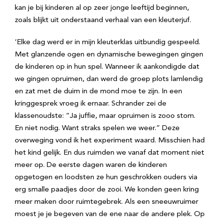
kan je bij kinderen al op zeer jonge leeftijd beginnen,
zoals blijkt uit onderstaand verhaal van een kleuterjuf.
‘Elke dag werd er in mijn kleuterklas uitbundig gespeeld.
Met glanzende ogen en dynamische bewegingen gingen
de kinderen op in hun spel. Wanneer ik aankondigde dat
we gingen opruimen, dan werd de groep plots lamlendig
en zat met de duim in de mond moe te zijn. In een
kringgesprek vroeg ik ernaar. Schrander zei de
klassenoudste: “Ja juffie, maar opruimen is zooo stom.
En niet nodig. Want straks spelen we weer.” Deze
overweging vond ik het experiment waard. Misschien had
het kind gelijk. En dus ruimden we vanaf dat moment niet
meer op. De eerste dagen waren de kinderen
opgetogen en loodsten ze hun geschrokken ouders via
erg smalle paadjes door de zooi. We konden geen kring
meer maken door ruimtegebrek. Als een sneeuwruimer
moest je je begeven van de ene naar de andere plek. Op