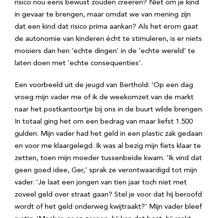
risico nou eens bewust zouden creëren? Niet om je kind
in gevaar te brengen, maar omdat we van mening zijn
dat een kind dat risico prima aankan? Als het erom gaat
de autonomie van kinderen écht te stimuleren, is er niets
mooiers dan hen ‘echte dingen’ in de ‘echte wereld’ te
laten doen met ‘echte consequenties’.
Een voorbeeld uit de jeugd van Berthold: ‘Op een dag
vroeg mijn vader me of ik de weekomzet van de markt
naar het postkantoortje bij ons in de buurt wilde brengen.
In totaal ging het om een bedrag van maar liefst 1.500
gulden. Mijn vader had het geld in een plastic zak gedaan
en voor me klaargelegd. Ik was al bezig mijn fiets klaar te
zetten, toen mijn moeder tussenbeide kwam. ‘Ik vind dat
geen goed idee, Ger,’ sprak ze verontwaardigd tot mijn
vader. ‘Je laat een jongen van tien jaar toch niet met
zoveel geld over straat gaan? Stel je voor dat hij beroofd
wordt of het geld onderweg kwijtraakt?’ Mijn vader bleef