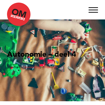
Autonomie – deel 4
Thema’s:
Opvoeding
, 
Onderwijs