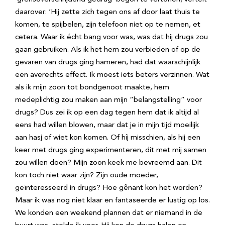
daarover: ‘Hij zette zich tegen ons af door laat thuis te
komen, te spijbelen, zijn telefoon niet op te nemen, et
cetera. Waar ik écht bang voor was, was dat hij drugs zou
gaan gebruiken. Als ik het hem zou verbieden of op de
gevaren van drugs ging hameren, had dat waarschijnlijk
een averechts effect. Ik moest iets beters verzinnen. Wat
als ik mijn zoon tot bondgenoot maakte, hem
medeplichtig zou maken aan mijn “belangstelling” voor
drugs? Dus zei ik op een dag tegen hem dat ik altijd al
eens had willen blowen, maar dat je in mijn tijd moeilijk
aan hasj of wiet kon komen. Of híj misschien, als hij een
keer met drugs ging experimenteren, dit met mij samen
zou willen doen? Mijn zoon keek me bevreemd aan. Dit
kon toch niet waar zijn? Zijn oude moeder,
geïnteresseerd in drugs? Hoe gênant kon het worden?
Maar ik was nog niet klaar en fantaseerde er lustig op los.
We konden een weekend plannen dat er niemand in de