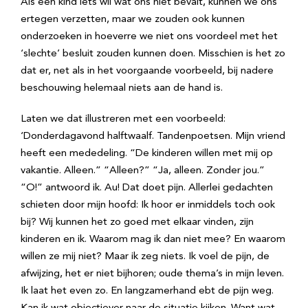
Als een kind iets wil wat ons niet bevalt, kunnen we ons
ertegen verzetten, maar we zouden ook kunnen
onderzoeken in hoeverre we niet ons voordeel met het
‘slechte’ besluit zouden kunnen doen. Misschien is het zo
dat er, net als in het voorgaande voorbeeld, bij nadere
beschouwing helemaal niets aan de hand is.
Laten we dat illustreren met een voorbeeld:
‘Donderdagavond halftwaalf. Tandenpoetsen. Mijn vriend
heeft een mededeling. “De kinderen willen met mij op
vakantie. Alleen.” “Alleen?” “Ja, alleen. Zonder jou.”
“O!” antwoord ik. Au! Dat doet pijn. Allerlei gedachten
schieten door mijn hoofd: Ik hoor er inmiddels toch ook
bij? Wij kunnen het zo goed met elkaar vinden, zijn
kinderen en ik. Waarom mag ik dan niet mee? En waarom
willen ze mij niet? Maar ik zeg niets. Ik voel de pijn, de
afwijzing, het er niet bijhoren; oude thema’s in mijn leven.
Ik laat het even zo. En langzamerhand ebt de pijn weg.