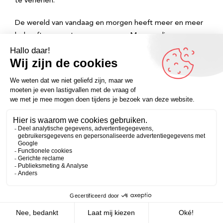
te verlenen.
De wereld van vandaag en morgen heeft meer en meer
behoefte aan autonome mensen. Mensen die
zelfstandig kunnen nadenken, weten wat ze willen, zelf
besluiten kunnen en willen nemen en de
verantwoordelijkheid daarover willen dragen. Het
onderwijs en in zekere zin ook de opvoeding zoals wij die
kennen, heeft altijd een grote nadruk gelegd op
discipline en doorzettingsvermogen. Soms is het leven
niet leuk, gewoon even doorzetten, dat hoort er nou
eenmaal bij. Met die normen en waarden is niks mis. Ze
zijn op zich prima. Ze passen prima bij de wereld van
vroeger en voor een deel ook prima bij de wereld van dit
moment, maar meer en meer is er behoefte aan een
andere mentaliteit.
Zakelijk
Persoonlijk
Discipline en doorzettingsvermogen zijn goed, maar ze
zijn niet goed genoeg. Er is méér nodig dan wilskracht