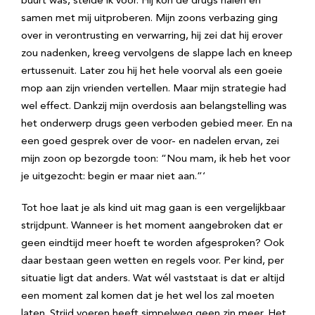
buurt was, stelde ik voor. Hij kon de drugs halen en
samen met mij uitproberen. Mijn zoons verbazing ging
over in verontrusting en verwarring, hij zei dat hij erover
zou nadenken, kreeg vervolgens de slappe lach en kneep
ertussenuit. Later zou hij het hele voorval als een goeie
mop aan zijn vrienden vertellen. Maar mijn strategie had
wel effect. Dankzij mijn overdosis aan belangstelling was
het onderwerp drugs geen verboden gebied meer. En na
een goed gesprek over de voor- en nadelen ervan, zei
mijn zoon op bezorgde toon: “Nou mam, ik heb het voor
je uitgezocht: begin er maar niet aan.”‘
Tot hoe laat je als kind uit mag gaan is een vergelijkbaar
strijdpunt. Wanneer is het moment aangebroken dat er
geen eindtijd meer hoeft te worden afgesproken? Ook
daar bestaan geen wetten en regels voor. Per kind, per
situatie ligt dat anders. Wat wél vaststaat is dat er altijd
een moment zal komen dat je het wel los zal moeten
laten. Strijd voeren heeft simpelweg geen zin meer. Het