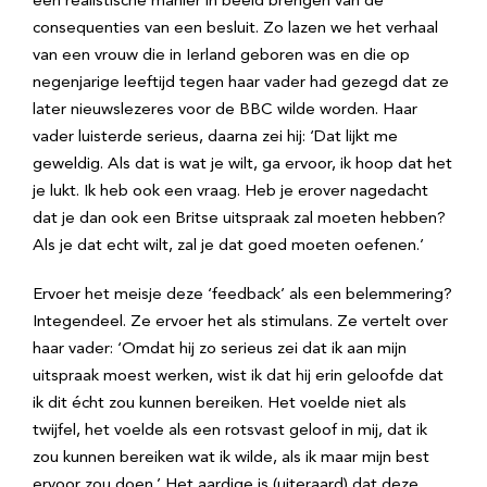
een realistische manier in beeld brengen van de
consequenties van een besluit. Zo lazen we het verhaal
van een vrouw die in Ierland geboren was en die op
negenjarige leeftijd tegen haar vader had gezegd dat ze
later nieuwslezeres voor de BBC wilde worden. Haar
vader luisterde serieus, daarna zei hij: ‘Dat lijkt me
geweldig. Als dat is wat je wilt, ga ervoor, ik hoop dat het
je lukt. Ik heb ook een vraag. Heb je erover nagedacht
dat je dan ook een Britse uitspraak zal moeten hebben?
Als je dat echt wilt, zal je dat goed moeten oefenen.’
Ervoer het meisje deze ‘feedback’ als een belemmering?
Integendeel. Ze ervoer het als stimulans. Ze vertelt over
haar vader: ‘Omdat hij zo serieus zei dat ik aan mijn
uitspraak moest werken, wist ik dat hij erin geloofde dat
ik dit écht zou kunnen bereiken. Het voelde niet als
twijfel, het voelde als een rotsvast geloof in mij, dat ik
zou kunnen bereiken wat ik wilde, als ik maar mijn best
ervoor zou doen.’ Het aardige is (uiteraard) dat deze