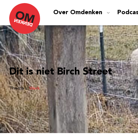
Over Omdenken
Podca
Dit is niet Birch Street
Thema’s:
Werk