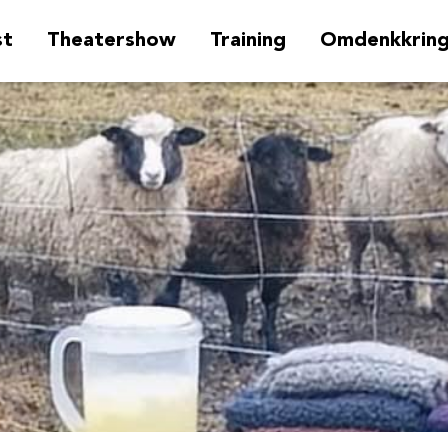
st
Theatershow
Training
Omdenkkrin