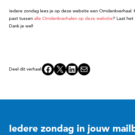
Iedere zondag lees je op deze website een Omdenkverhaal. Kom 
past tussen
alle Omdenkverhalen op deze website
? Laat het 
Dank je wel!
Facebook
X
LinkedIn
E-mail
Deel dit verhaal:
Iedere zondag in jouw mail