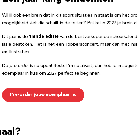
Wil jij ook een brein dat in dit soort situaties in staat is om h
mogelijkheid ziet die schuilt in de feiten? Prikkel in 2027 je br
Dit jaar is de
tiende editie
van de bestverkopende scheurkalend
jasje gestoken. Het is net een Toppersconcert, maar dan met i
en illustraties.
De
pre-order
is nu open! Bestel ‘m nu alvast, dan heb je in augus
exemplaar in huis om 2027 perfect te beginnen.
Pre-order jouw exemplaar nu
haal?