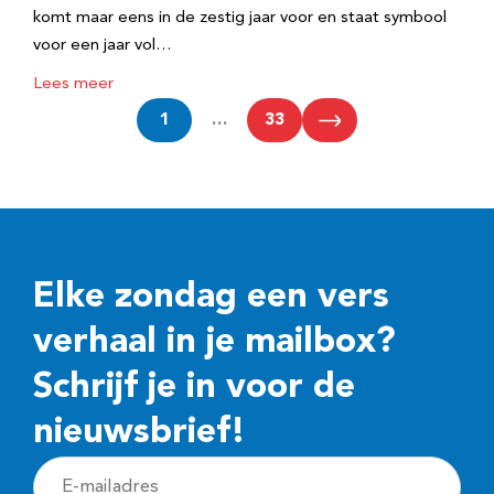
komt maar eens in de zestig jaar voor en staat symbool
voor een jaar vol…
Lees meer
1
…
33
Elke zondag een vers
verhaal in je mailbox?
Schrijf je in voor de
nieuwsbrief!
E