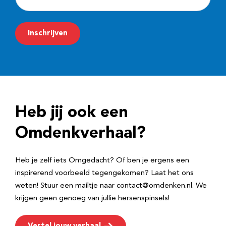
-
m
Inschrijven
a
i
l
a
d
Heb jij ook een
r
e
Omdenkverhaal?
s
Heb je zelf iets Omgedacht? Of ben je ergens een
inspirerend voorbeeld tegengekomen? Laat het ons
weten! Stuur een mailtje naar contact@omdenken.nl. We
krijgen geen genoeg van jullie hersenspinsels!