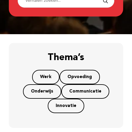
Thema’s
Werk
Opvoeding
Onderwijs
Communicatie
Innovatie