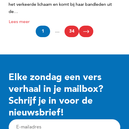
het verkeerde lichaam en komt bij haar bandleden uit
de…
Lees meer
1
…
34
Elke zondag een vers
verhaal in je mailbox?
Schrijf je in voor de
nieuwsbrief!
E