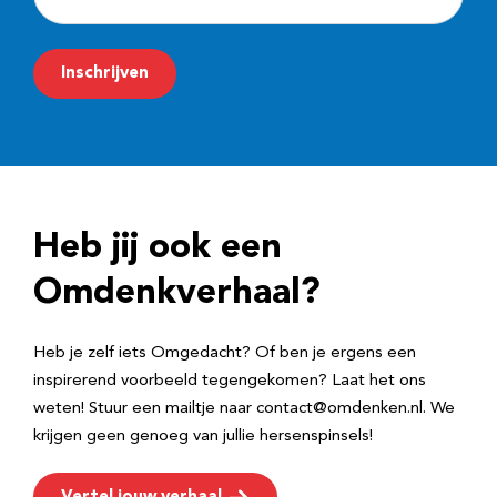
-
m
Inschrijven
a
i
l
a
d
Heb jij ook een
r
e
Omdenkverhaal?
s
Heb je zelf iets Omgedacht? Of ben je ergens een
inspirerend voorbeeld tegengekomen? Laat het ons
weten! Stuur een mailtje naar contact@omdenken.nl. We
krijgen geen genoeg van jullie hersenspinsels!