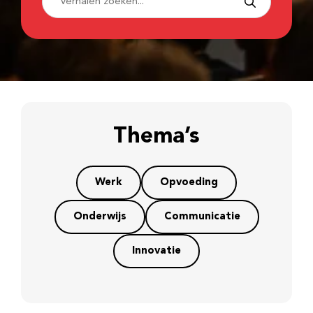
Thema’s
Werk
Opvoeding
Onderwijs
Communicatie
Innovatie