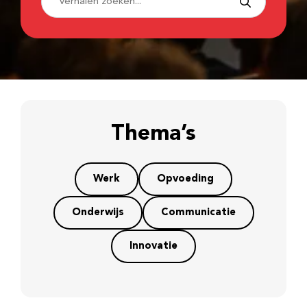
Thema’s
Werk
Opvoeding
Onderwijs
Communicatie
Innovatie