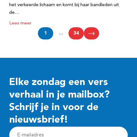
het verkeerde lichaam en komt bij haar bandleden uit
de…
Lees meer
1
…
34
Elke zondag een vers
verhaal in je mailbox?
Schrijf je in voor de
nieuwsbrief!
E