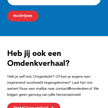
-
m
Inschrijven
a
i
l
a
d
Heb jij ook een
r
e
Omdenkverhaal?
s
Heb je zelf iets Omgedacht? Of ben je ergens een
inspirerend voorbeeld tegengekomen? Laat het ons
weten! Stuur een mailtje naar contact@omdenken.nl. We
krijgen geen genoeg van jullie hersenspinsels!