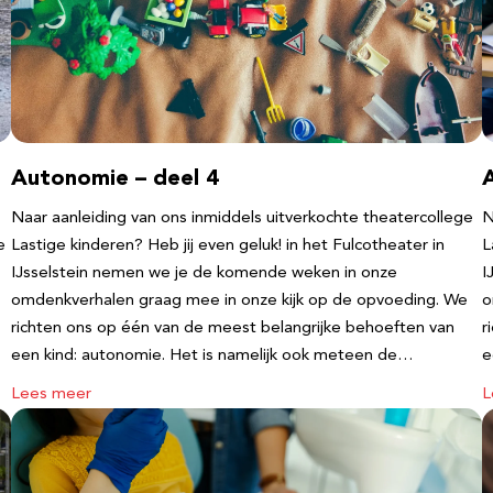
Autonomie – deel 4
Naar aanleiding van ons inmiddels uitverkochte theatercollege
N
e
Lastige kinderen? Heb jij even geluk! in het Fulcotheater in
L
IJsselstein nemen we je de komende weken in onze
I
omdenkverhalen graag mee in onze kijk op de opvoeding. We
o
richten ons op één van de meest belangrijke behoeften van
r
een kind: autonomie. Het is namelijk ook meteen de…
e
Lees meer
L