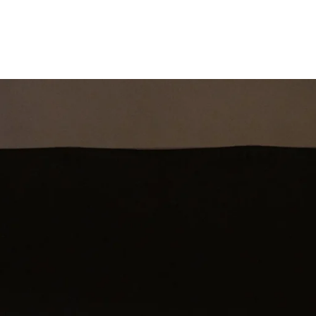
st
Theatershow
Training
Omdenkkrin