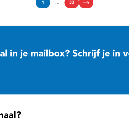
1
…
33
 in je mailbox? Schrijf je in 
haal?