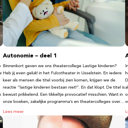
Autonomie – deel 1
b
Binnenkort geven we ons theatercollege Lastige kinderen?
I
e
Heb jij even geluk! in het Fulcotheater in IJsselstein. En iedere
h
keer als mensen die titel voorbij zien komen, krijgen we de
D
reactie “lastige kinderen bestaan niet!”. En dat klopt. De titel is
a
k
bewust prikkelend. Een tikkeltje provocatief misschien. Want in
o
onze boeken, zakelijke programma’s en theatercolleges over…
v
Lees meer
L