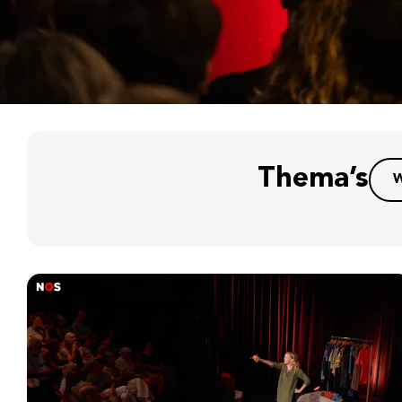
Thema’s
W