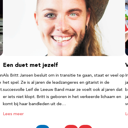
Een duet met jezelf
un
Als Britt Jansen besluit om in transitie te gaan, staat er veel op
I
e
het spel. Ze is al jaren de leadzangeres en gitarist in de
j
t.
succesvolle Leif de Leeuw Band maar ze voelt ook al jaren dat
b
er iets niet klopt. Britt is geboren in het verkeerde lichaam en
j
komt bij haar bandleden uit de…
v
Lees meer
L