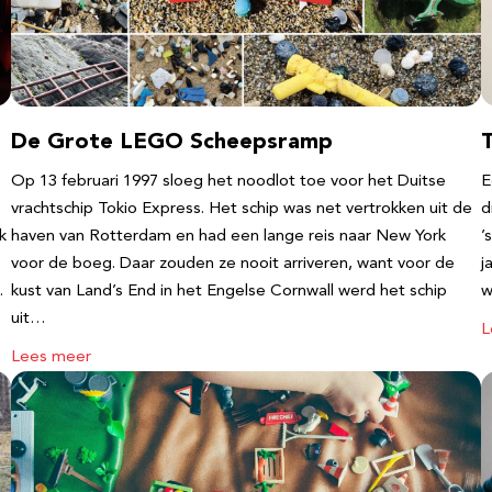
De Grote LEGO Scheepsramp
T
Op 13 februari 1997 sloeg het noodlot toe voor het Duitse
E
vrachtschip Tokio Express. Het schip was net vertrokken uit de
d
k
haven van Rotterdam en had een lange reis naar New York
’
voor de boeg. Daar zouden ze nooit arriveren, want voor de
j
…
kust van Land’s End in het Engelse Cornwall werd het schip
w
uit…
L
Lees meer