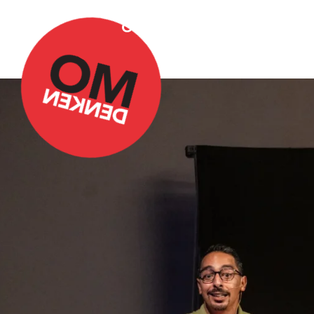
Over Omdenken
Podca