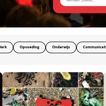
erk
Opvoeding
Onderwijs
Communicat