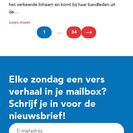
het verkeerde lichaam en komt bij haar bandleden uit
de…
Lees meer
1
…
34
Elke zondag een vers
verhaal in je mailbox?
Schrijf je in voor de
nieuwsbrief!
E