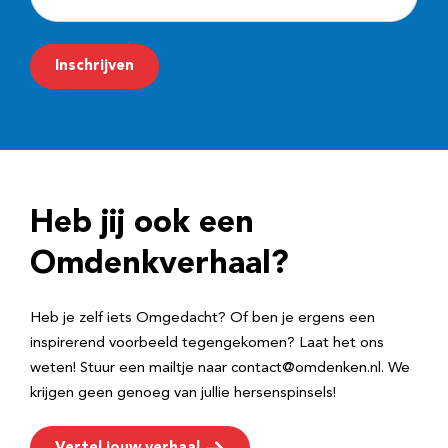
-
m
Inschrijven
a
i
l
a
d
Heb jij ook een
r
e
Omdenkverhaal?
s
Heb je zelf iets Omgedacht? Of ben je ergens een
inspirerend voorbeeld tegengekomen? Laat het ons
weten! Stuur een mailtje naar contact@omdenken.nl. We
krijgen geen genoeg van jullie hersenspinsels!