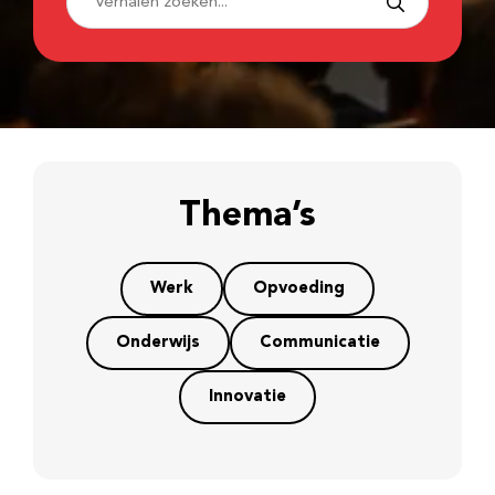
Thema’s
Werk
Opvoeding
Onderwijs
Communicatie
Innovatie