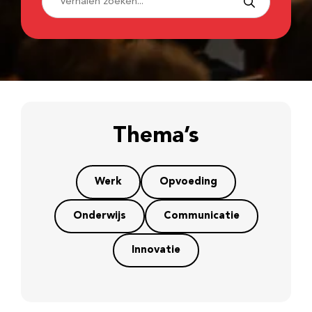
Thema’s
Werk
Opvoeding
Onderwijs
Communicatie
Innovatie