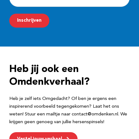
-
m
Inschrijven
a
i
l
a
d
Heb jij ook een
r
e
Omdenkverhaal?
s
Heb je zelf iets Omgedacht? Of ben je ergens een
inspirerend voorbeeld tegengekomen? Laat het ons
weten! Stuur een mailtje naar contact@omdenken.nl. We
krijgen geen genoeg van jullie hersenspinsels!