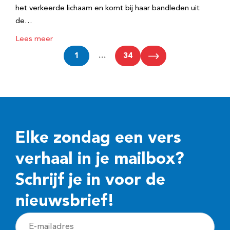
het verkeerde lichaam en komt bij haar bandleden uit
de…
Lees meer
1
…
34
Elke zondag een vers
verhaal in je mailbox?
Schrijf je in voor de
nieuwsbrief!
E