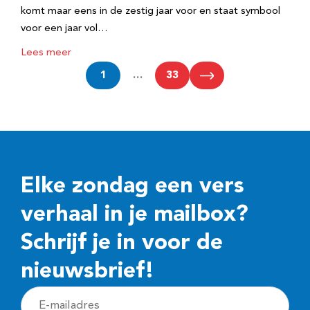
komt maar eens in de zestig jaar voor en staat symbool
voor een jaar vol…
Lees meer
1
…
33
Elke zondag een vers
verhaal in je mailbox?
Schrijf je in voor de
nieuwsbrief!
E