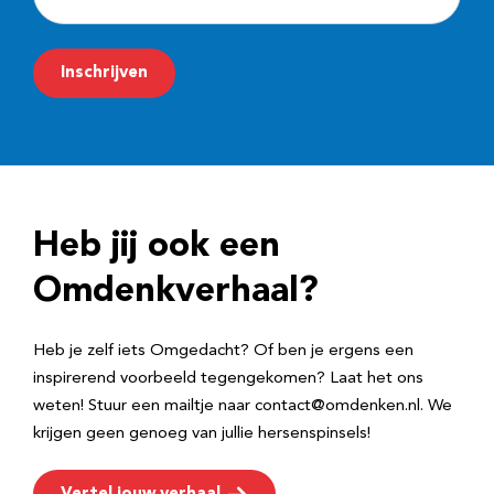
-
m
Inschrijven
a
i
l
a
d
Heb jij ook een
r
e
Omdenkverhaal?
s
Heb je zelf iets Omgedacht? Of ben je ergens een
inspirerend voorbeeld tegengekomen? Laat het ons
weten! Stuur een mailtje naar contact@omdenken.nl. We
krijgen geen genoeg van jullie hersenspinsels!