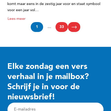
komt maar eens in de zestig jaar voor en staat symbool
voor een jaar vol…
Lees meer
1
…
33
Elke zondag een vers
verhaal in je mailbox?
Schrijf je in voor de
nieuwsbrief!
E