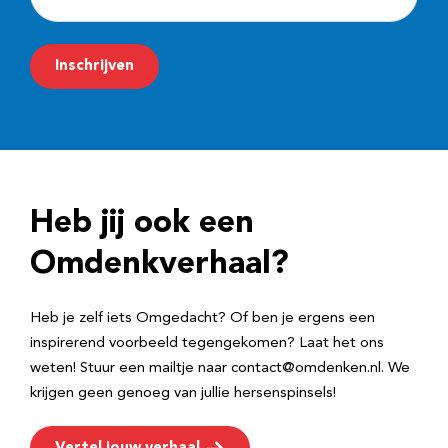
-
m
Inschrijven
a
i
l
a
d
Heb jij ook een
r
e
Omdenkverhaal?
s
Heb je zelf iets Omgedacht? Of ben je ergens een
inspirerend voorbeeld tegengekomen? Laat het ons
weten! Stuur een mailtje naar contact@omdenken.nl. We
krijgen geen genoeg van jullie hersenspinsels!