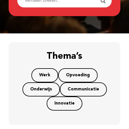
Thema’s
Werk
Opvoeding
Onderwijs
Communicatie
Innovatie