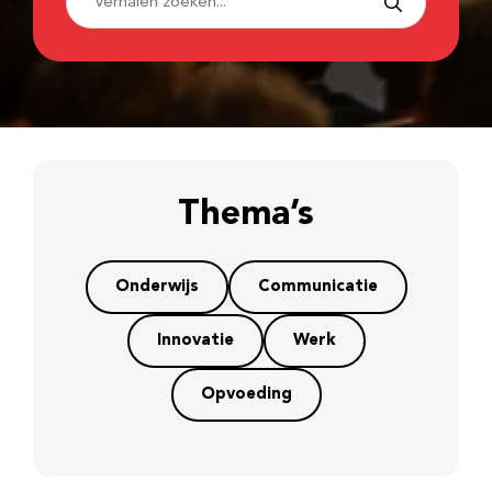
Thema’s
Onderwijs
Communicatie
Innovatie
Werk
Opvoeding