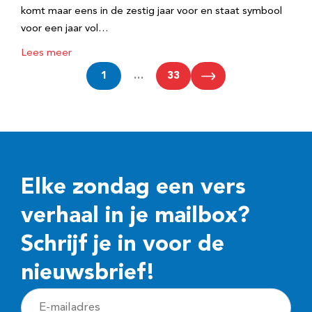
komt maar eens in de zestig jaar voor en staat symbool
voor een jaar vol…
Lees meer
1
…
33
Elke zondag een vers
verhaal in je mailbox?
Schrijf je in voor de
nieuwsbrief!
E