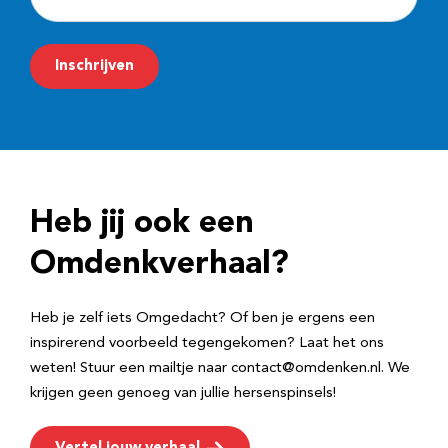
-
m
Inschrijven
a
i
l
a
d
Heb jij ook een
r
e
Omdenkverhaal?
s
Heb je zelf iets Omgedacht? Of ben je ergens een
inspirerend voorbeeld tegengekomen? Laat het ons
weten! Stuur een mailtje naar contact@omdenken.nl. We
krijgen geen genoeg van jullie hersenspinsels!