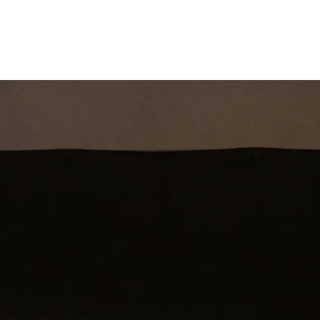
st
Theatershow
Training
Omdenkkrin