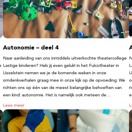
Autonomie – deel 4
Naar aanleiding van ons inmiddels uitverkochte theatercollege
N
e
Lastige kinderen? Heb jij even geluk! in het Fulcotheater in
L
IJsselstein nemen we je de komende weken in onze
I
omdenkverhalen graag mee in onze kijk op de opvoeding. We
o
richten ons op één van de meest belangrijke behoeften van
r
een kind: autonomie. Het is namelijk ook meteen de…
e
Lees meer
L