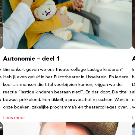
Autonomie – deel 1
b
Binnenkort geven we ons theatercollege Lastige kinderen?
I
e
Heb jij even geluk! in het Fulcotheater in IJsselstein. En iedere
h
keer als mensen die titel voorbij zien komen, krijgen we de
D
reactie “lastige kinderen bestaan niet!”. En dat klopt. De titel is
a
k
bewust prikkelend. Een tikkeltje provocatief misschien. Want in
o
onze boeken, zakelijke programma’s en theatercolleges over…
v
Lees meer
L