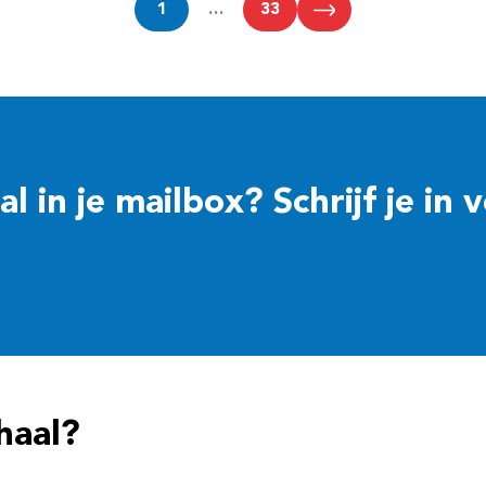
1
…
33
 in je mailbox? Schrijf je in 
haal?