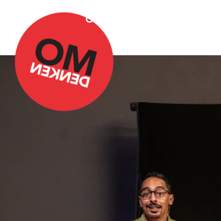
Over Omdenken
Podca