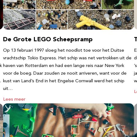
De Grote LEGO Scheepsramp
T
Op 13 februari 1997 sloeg het noodlot toe voor het Duitse
E
vrachtschip Tokio Express. Het schip was net vertrokken uit de
d
k
haven van Rotterdam en had een lange reis naar New York
’
voor de boeg. Daar zouden ze nooit arriveren, want voor de
j
…
kust van Land’s End in het Engelse Cornwall werd het schip
w
uit…
L
Lees meer