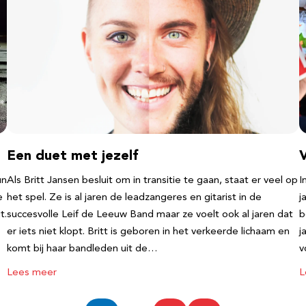
Een duet met jezelf
un
Als Britt Jansen besluit om in transitie te gaan, staat er veel op
I
e
het spel. Ze is al jaren de leadzangeres en gitarist in de
j
t.
succesvolle Leif de Leeuw Band maar ze voelt ook al jaren dat
b
er iets niet klopt. Britt is geboren in het verkeerde lichaam en
j
komt bij haar bandleden uit de…
v
Lees meer
L