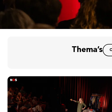
Thema’s
O