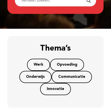
Thema’s
Werk
Opvoeding
Onderwijs
Communicatie
Innovatie