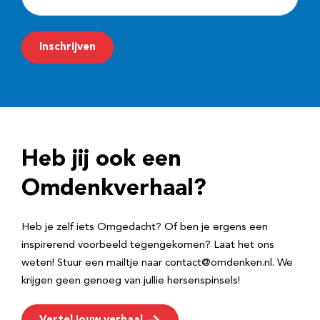
-
m
Inschrijven
a
i
l
a
d
Heb jij ook een
r
e
Omdenkverhaal?
s
Heb je zelf iets Omgedacht? Of ben je ergens een
inspirerend voorbeeld tegengekomen? Laat het ons
weten! Stuur een mailtje naar contact@omdenken.nl. We
krijgen geen genoeg van jullie hersenspinsels!