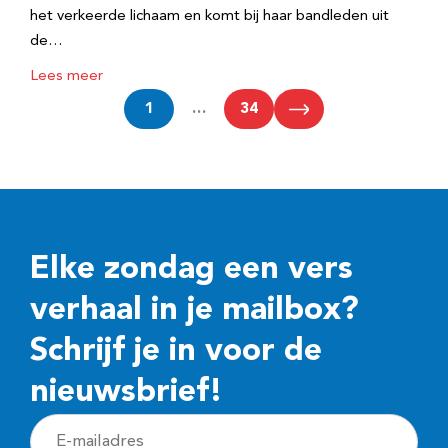
het verkeerde lichaam en komt bij haar bandleden uit
de…
Lees meer
1
…
34
Elke zondag een vers
verhaal in je mailbox?
Schrijf je in voor de
nieuwsbrief!
E