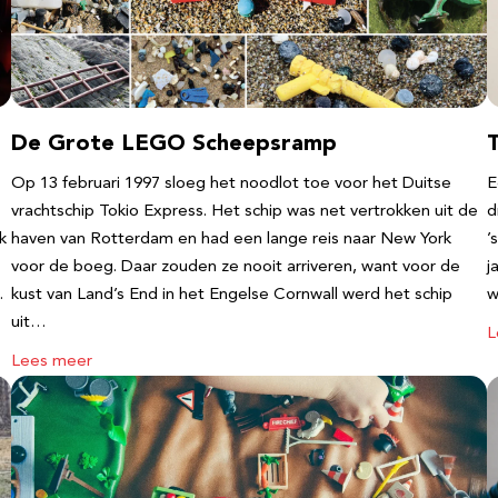
De Grote LEGO Scheepsramp
T
Op 13 februari 1997 sloeg het noodlot toe voor het Duitse
E
vrachtschip Tokio Express. Het schip was net vertrokken uit de
d
k
haven van Rotterdam en had een lange reis naar New York
’
voor de boeg. Daar zouden ze nooit arriveren, want voor de
j
…
kust van Land’s End in het Engelse Cornwall werd het schip
w
uit…
L
Lees meer