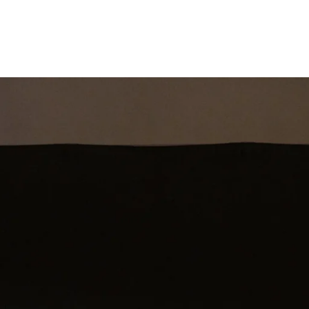
st
Theatershow
Training
Omdenkkrin