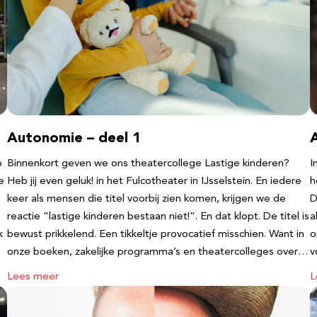
Autonomie – deel 1
b
Binnenkort geven we ons theatercollege Lastige kinderen?
I
e
Heb jij even geluk! in het Fulcotheater in IJsselstein. En iedere
h
keer als mensen die titel voorbij zien komen, krijgen we de
D
reactie “lastige kinderen bestaan niet!”. En dat klopt. De titel is
a
k
bewust prikkelend. Een tikkeltje provocatief misschien. Want in
o
onze boeken, zakelijke programma’s en theatercolleges over…
v
Lees meer
L