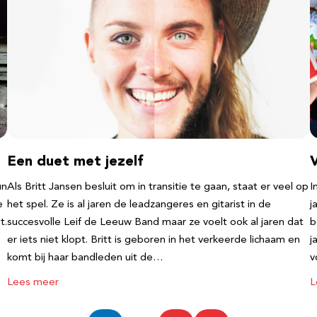
Een duet met jezelf
un
Als Britt Jansen besluit om in transitie te gaan, staat er veel op
I
e
het spel. Ze is al jaren de leadzangeres en gitarist in de
j
t.
succesvolle Leif de Leeuw Band maar ze voelt ook al jaren dat
b
er iets niet klopt. Britt is geboren in het verkeerde lichaam en
j
komt bij haar bandleden uit de…
v
Lees meer
L