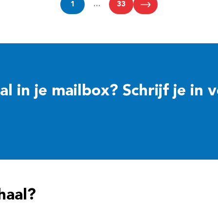
1
…
33
 in je mailbox? Schrijf je in 
haal?