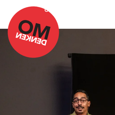
Over Omdenken
Podca