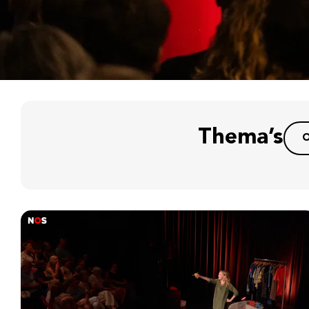
Thema’s
O