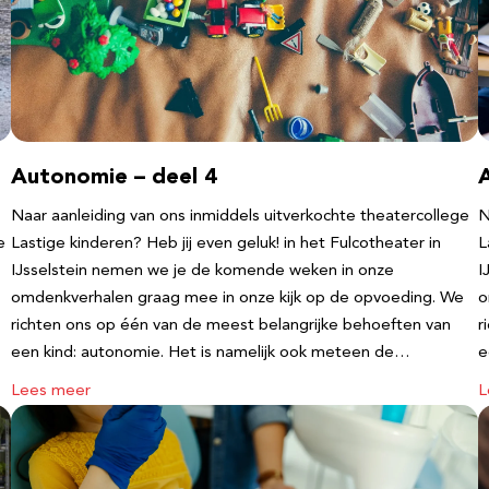
Autonomie – deel 4
Naar aanleiding van ons inmiddels uitverkochte theatercollege
N
e
Lastige kinderen? Heb jij even geluk! in het Fulcotheater in
L
IJsselstein nemen we je de komende weken in onze
I
omdenkverhalen graag mee in onze kijk op de opvoeding. We
o
richten ons op één van de meest belangrijke behoeften van
r
een kind: autonomie. Het is namelijk ook meteen de…
e
Lees meer
L