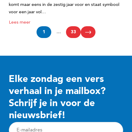
komt maar eens in de zestig jaar voor en staat symbool
voor een jaar vol…
Lees meer
1
…
33
Elke zondag een vers
verhaal in je mailbox?
Schrijf je in voor de
nieuwsbrief!
E