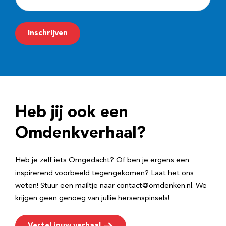
-
m
Inschrijven
a
i
l
a
d
Heb jij ook een
r
e
Omdenkverhaal?
s
Heb je zelf iets Omgedacht? Of ben je ergens een
inspirerend voorbeeld tegengekomen? Laat het ons
weten! Stuur een mailtje naar contact@omdenken.nl. We
krijgen geen genoeg van jullie hersenspinsels!