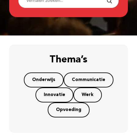
Thema’s
Onderwijs
Communicatie
Innovatie
Werk
Opvoeding