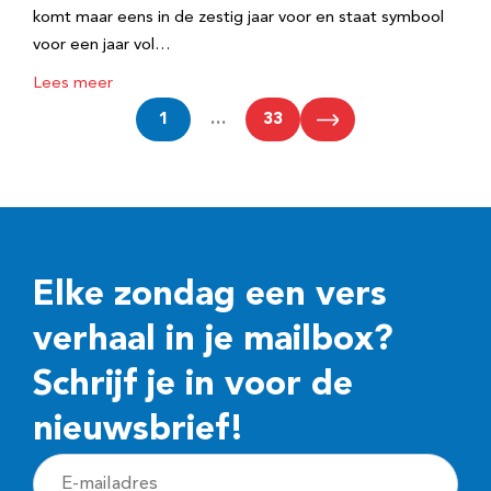
komt maar eens in de zestig jaar voor en staat symbool
voor een jaar vol…
Lees meer
1
…
33
Elke zondag een vers
verhaal in je mailbox?
Schrijf je in voor de
nieuwsbrief!
E