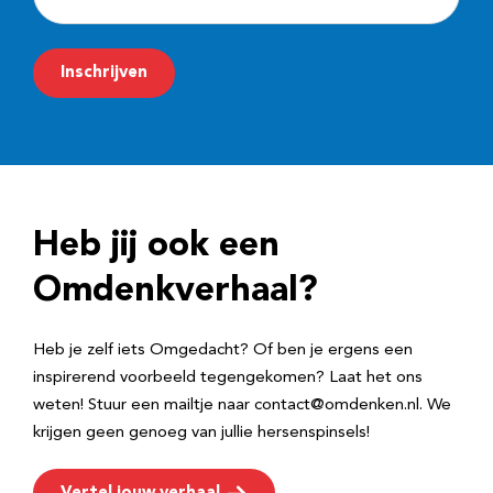
-
m
Inschrijven
a
i
l
a
d
Heb jij ook een
r
e
Omdenkverhaal?
s
Heb je zelf iets Omgedacht? Of ben je ergens een
inspirerend voorbeeld tegengekomen? Laat het ons
weten! Stuur een mailtje naar contact@omdenken.nl. We
krijgen geen genoeg van jullie hersenspinsels!