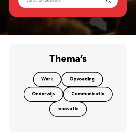
Thema’s
Werk
Opvoeding
Onderwijs
Communicatie
Innovatie