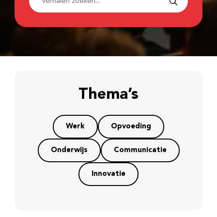
Thema’s
Werk
Opvoeding
Onderwijs
Communicatie
Innovatie