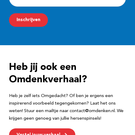
-
m
Inschrijven
a
i
l
a
d
Heb jij ook een
r
e
Omdenkverhaal?
s
Heb je zelf iets Omgedacht? Of ben je ergens een
inspirerend voorbeeld tegengekomen? Laat het ons
weten! Stuur een mailtje naar contact@omdenken.nl. We
krijgen geen genoeg van jullie hersenspinsels!