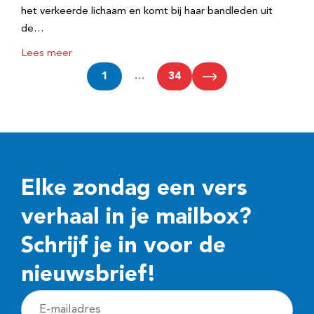
het verkeerde lichaam en komt bij haar bandleden uit
de…
Lees meer
1
…
34
Elke zondag een vers
verhaal in je mailbox?
Schrijf je in voor de
nieuwsbrief!
E