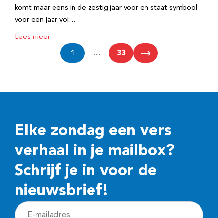
komt maar eens in de zestig jaar voor en staat symbool
voor een jaar vol…
Lees meer
1
…
33
Elke zondag een vers
verhaal in je mailbox?
Schrijf je in voor de
nieuwsbrief!
E