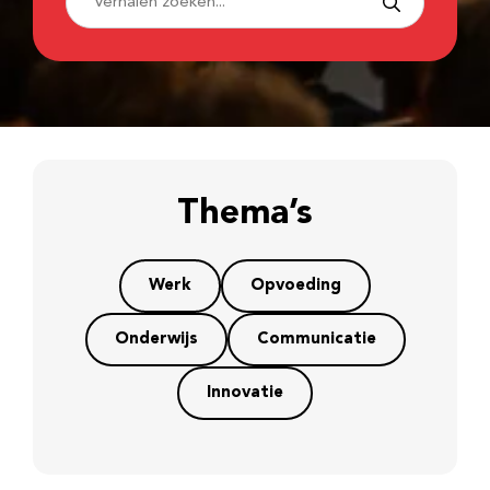
Thema’s
Werk
Opvoeding
Onderwijs
Communicatie
Innovatie