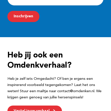
-
m
Inschrijven
a
i
l
a
d
Heb jij ook een
r
e
Omdenkverhaal?
s
Heb je zelf iets Omgedacht? Of ben je ergens een
inspirerend voorbeeld tegengekomen? Laat het ons
weten! Stuur een mailtje naar contact@omdenken.nl. We
krijgen geen genoeg van jullie hersenspinsels!