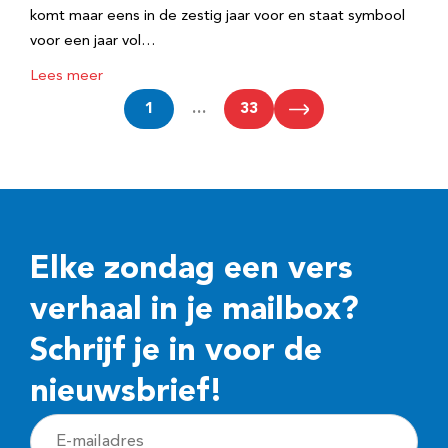
komt maar eens in de zestig jaar voor en staat symbool
voor een jaar vol…
Lees meer
1
…
33
Elke zondag een vers
verhaal in je mailbox?
Schrijf je in voor de
nieuwsbrief!
E