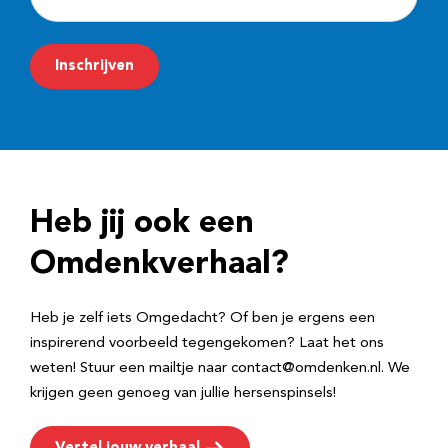
-
m
Inschrijven
a
i
l
a
d
Heb jij ook een
r
e
Omdenkverhaal?
s
Heb je zelf iets Omgedacht? Of ben je ergens een
inspirerend voorbeeld tegengekomen? Laat het ons
weten! Stuur een mailtje naar contact@omdenken.nl. We
krijgen geen genoeg van jullie hersenspinsels!