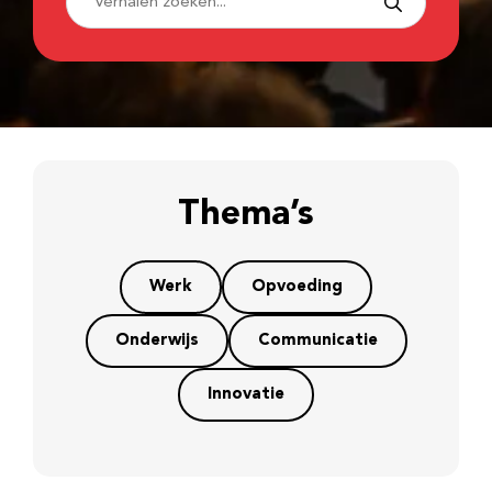
Thema’s
Werk
Opvoeding
Onderwijs
Communicatie
Innovatie