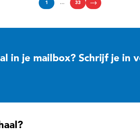
1
…
33
 in je mailbox? Schrijf je in 
haal?