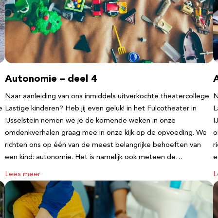
Autonomie – deel 4
Naar aanleiding van ons inmiddels uitverkochte theatercollege
N
e
Lastige kinderen? Heb jij even geluk! in het Fulcotheater in
L
IJsselstein nemen we je de komende weken in onze
I
omdenkverhalen graag mee in onze kijk op de opvoeding. We
o
richten ons op één van de meest belangrijke behoeften van
r
een kind: autonomie. Het is namelijk ook meteen de…
e
Lees meer
L