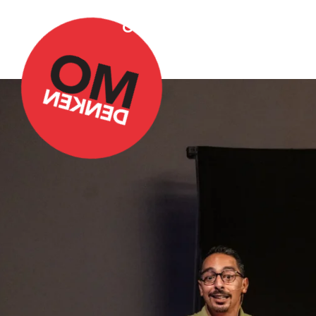
Over Omdenken
Podca