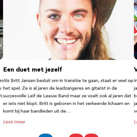
Een duet met jezelf
un
Als Britt Jansen besluit om in transitie te gaan, staat er veel op
I
e
het spel. Ze is al jaren de leadzangeres en gitarist in de
j
t.
succesvolle Leif de Leeuw Band maar ze voelt ook al jaren dat
b
er iets niet klopt. Britt is geboren in het verkeerde lichaam en
j
komt bij haar bandleden uit de…
v
Lees meer
L