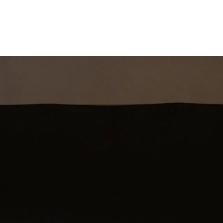
st
Theatershow
Training
Omdenkkrin