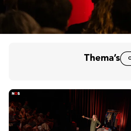
Thema’s
O