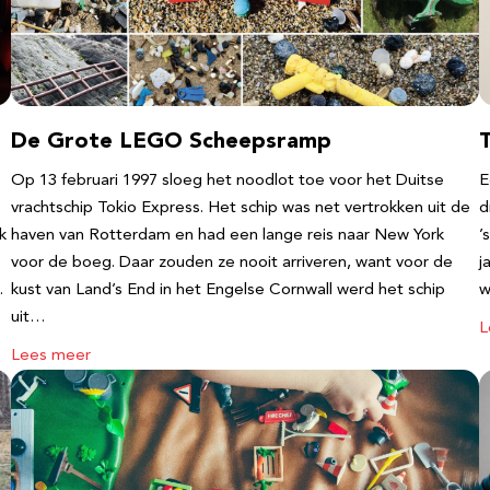
De Grote LEGO Scheepsramp
T
Op 13 februari 1997 sloeg het noodlot toe voor het Duitse
E
vrachtschip Tokio Express. Het schip was net vertrokken uit de
d
k
haven van Rotterdam en had een lange reis naar New York
’
voor de boeg. Daar zouden ze nooit arriveren, want voor de
j
…
kust van Land’s End in het Engelse Cornwall werd het schip
w
uit…
L
Lees meer