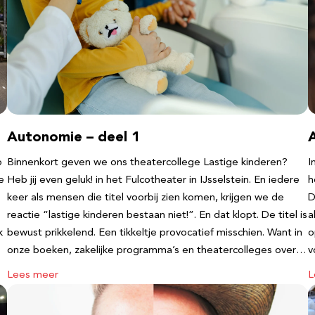
Autonomie – deel 1
b
Binnenkort geven we ons theatercollege Lastige kinderen?
I
e
Heb jij even geluk! in het Fulcotheater in IJsselstein. En iedere
h
keer als mensen die titel voorbij zien komen, krijgen we de
D
reactie “lastige kinderen bestaan niet!”. En dat klopt. De titel is
a
k
bewust prikkelend. Een tikkeltje provocatief misschien. Want in
o
onze boeken, zakelijke programma’s en theatercolleges over…
v
Lees meer
L