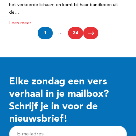
het verkeerde lichaam en komt bij haar bandleden uit
de…
Lees meer
1
…
34
Elke zondag een vers
verhaal in je mailbox?
Schrijf je in voor de
nieuwsbrief!
E