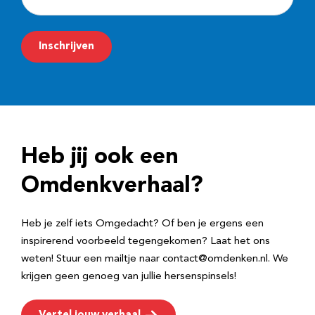
-
m
Inschrijven
a
i
l
a
d
Heb jij ook een
r
e
Omdenkverhaal?
s
Heb je zelf iets Omgedacht? Of ben je ergens een
inspirerend voorbeeld tegengekomen? Laat het ons
weten! Stuur een mailtje naar contact@omdenken.nl. We
krijgen geen genoeg van jullie hersenspinsels!