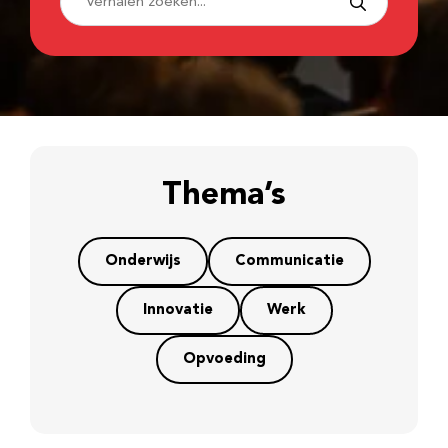
Thema’s
Onderwijs
Communicatie
Innovatie
Werk
Opvoeding