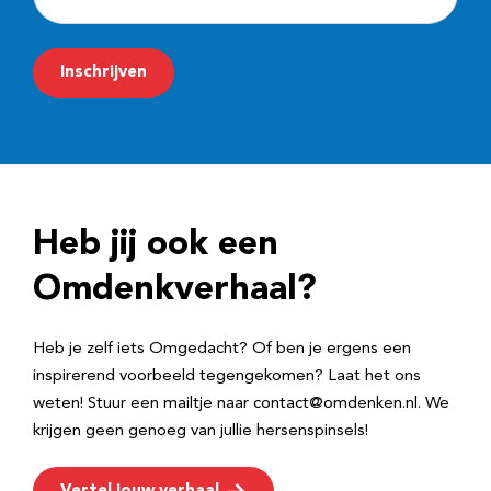
-
m
Inschrijven
a
i
l
a
d
Heb jij ook een
r
e
Omdenkverhaal?
s
Heb je zelf iets Omgedacht? Of ben je ergens een
inspirerend voorbeeld tegengekomen? Laat het ons
weten! Stuur een mailtje naar contact@omdenken.nl. We
krijgen geen genoeg van jullie hersenspinsels!