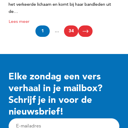
het verkeerde lichaam en komt bij haar bandleden uit
de…
Lees meer
1
…
34
Elke zondag een vers
verhaal in je mailbox?
Schrijf je in voor de
nieuwsbrief!
E