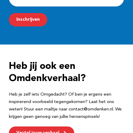
-
m
Inschrijven
a
i
l
a
d
Heb jij ook een
r
e
Omdenkverhaal?
s
Heb je zelf iets Omgedacht? Of ben je ergens een
inspirerend voorbeeld tegengekomen? Laat het ons
weten! Stuur een mailtje naar contact@omdenken.nl. We
krijgen geen genoeg van jullie hersenspinsels!