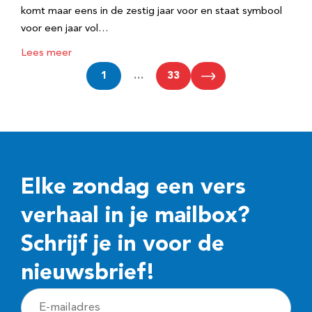
komt maar eens in de zestig jaar voor en staat symbool
voor een jaar vol…
Lees meer
1
…
33
Elke zondag een vers
verhaal in je mailbox?
Schrijf je in voor de
nieuwsbrief!
E