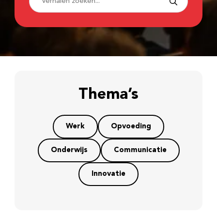
Thema’s
Werk
Opvoeding
Onderwijs
Communicatie
Innovatie