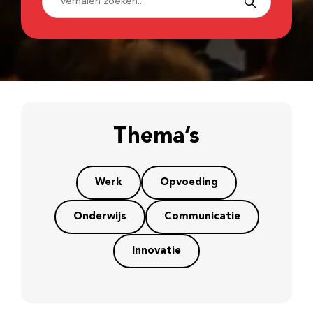
Thema’s
Werk
Opvoeding
Onderwijs
Communicatie
Innovatie