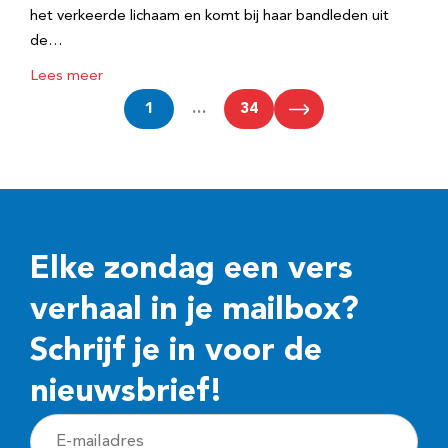
het verkeerde lichaam en komt bij haar bandleden uit
de…
Lees meer
1
…
34
Elke zondag een vers
verhaal in je mailbox?
Schrijf je in voor de
nieuwsbrief!
E