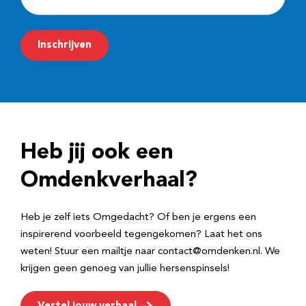
-
m
Inschrijven
a
i
l
a
d
Heb jij ook een
r
e
Omdenkverhaal?
s
Heb je zelf iets Omgedacht? Of ben je ergens een
inspirerend voorbeeld tegengekomen? Laat het ons
weten! Stuur een mailtje naar contact@omdenken.nl. We
krijgen geen genoeg van jullie hersenspinsels!