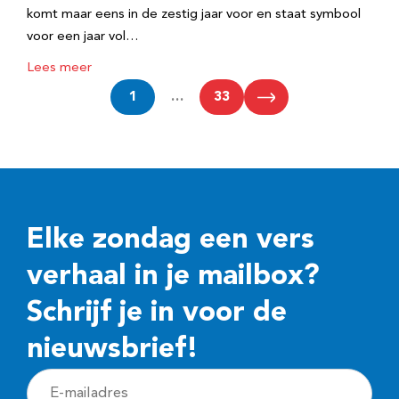
komt maar eens in de zestig jaar voor en staat symbool
voor een jaar vol…
Lees meer
1
…
33
Elke zondag een vers
verhaal in je mailbox?
Schrijf je in voor de
nieuwsbrief!
E