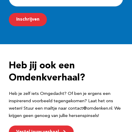
-
m
Inschrijven
a
i
l
a
d
Heb jij ook een
r
e
Omdenkverhaal?
s
Heb je zelf iets Omgedacht? Of ben je ergens een
inspirerend voorbeeld tegengekomen? Laat het ons
weten! Stuur een mailtje naar contact@omdenken.nl. We
krijgen geen genoeg van jullie hersenspinsels!