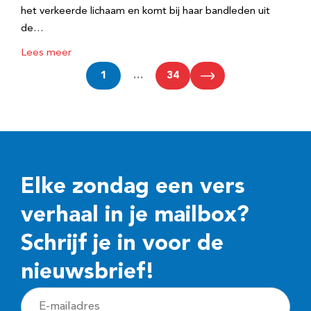
het verkeerde lichaam en komt bij haar bandleden uit
de…
Lees meer
1
…
34
Elke zondag een vers
verhaal in je mailbox?
Schrijf je in voor de
nieuwsbrief!
E