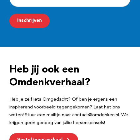
-
m
Inschrijven
a
i
l
a
d
Heb jij ook een
r
e
Omdenkverhaal?
s
Heb je zelf iets Omgedacht? Of ben je ergens een
inspirerend voorbeeld tegengekomen? Laat het ons
weten! Stuur een mailtje naar contact@omdenken.nl. We
krijgen geen genoeg van jullie hersenspinsels!