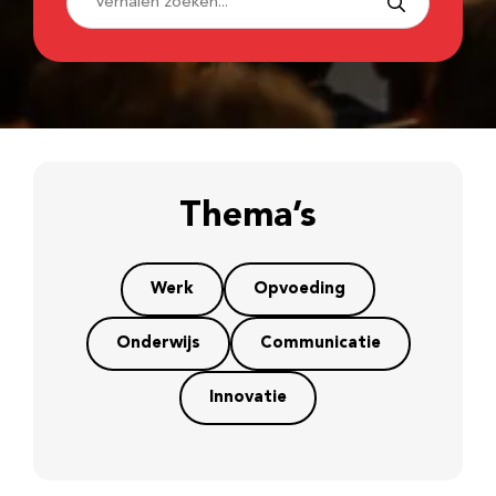
Thema’s
Werk
Opvoeding
Onderwijs
Communicatie
Innovatie