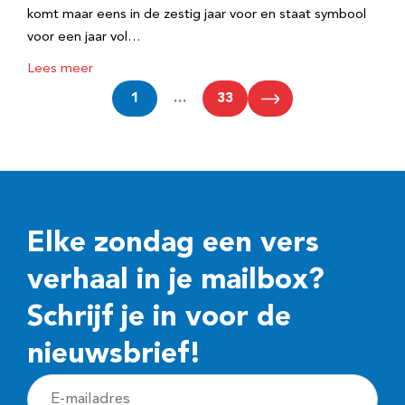
komt maar eens in de zestig jaar voor en staat symbool
voor een jaar vol…
Lees meer
1
…
33
Elke zondag een vers
verhaal in je mailbox?
Schrijf je in voor de
nieuwsbrief!
E