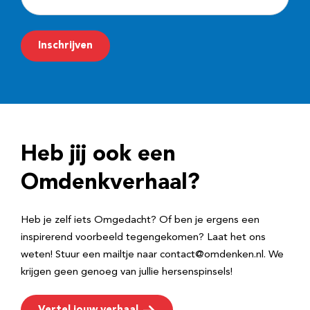
-
m
Inschrijven
a
i
l
a
d
Heb jij ook een
r
e
Omdenkverhaal?
s
Heb je zelf iets Omgedacht? Of ben je ergens een
inspirerend voorbeeld tegengekomen? Laat het ons
weten! Stuur een mailtje naar contact@omdenken.nl. We
krijgen geen genoeg van jullie hersenspinsels!