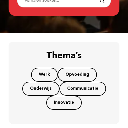
Thema’s
Werk
Opvoeding
Onderwijs
Communicatie
Innovatie