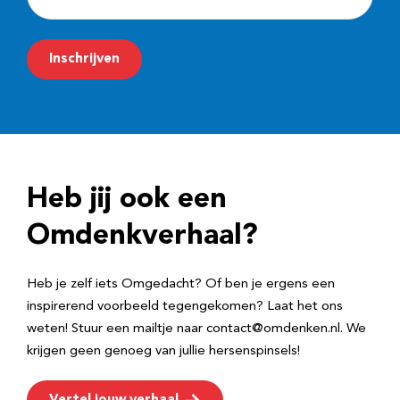
-
m
Inschrijven
a
i
l
a
d
Heb jij ook een
r
e
Omdenkverhaal?
s
Heb je zelf iets Omgedacht? Of ben je ergens een
inspirerend voorbeeld tegengekomen? Laat het ons
weten! Stuur een mailtje naar contact@omdenken.nl. We
krijgen geen genoeg van jullie hersenspinsels!