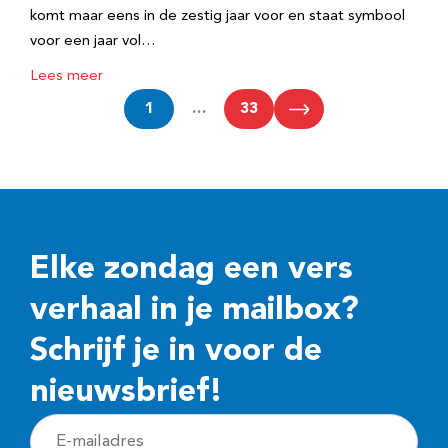
komt maar eens in de zestig jaar voor en staat symbool
voor een jaar vol…
Lees meer
1
…
33
Elke zondag een vers
verhaal in je mailbox?
Schrijf je in voor de
nieuwsbrief!
E