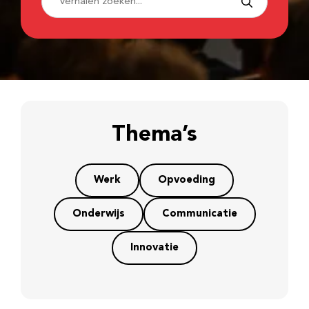
Thema’s
Werk
Opvoeding
Onderwijs
Communicatie
Innovatie