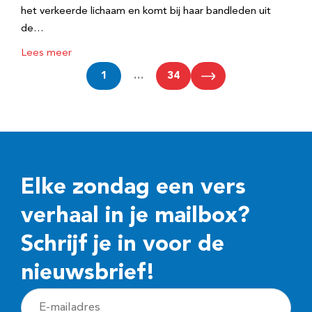
het verkeerde lichaam en komt bij haar bandleden uit
de…
Lees meer
1
…
34
Elke zondag een vers
verhaal in je mailbox?
Schrijf je in voor de
nieuwsbrief!
E