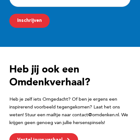
-
m
Inschrijven
a
i
l
a
d
Heb jij ook een
r
e
Omdenkverhaal?
s
Heb je zelf iets Omgedacht? Of ben je ergens een
inspirerend voorbeeld tegengekomen? Laat het ons
weten! Stuur een mailtje naar contact@omdenken.nl. We
krijgen geen genoeg van jullie hersenspinsels!