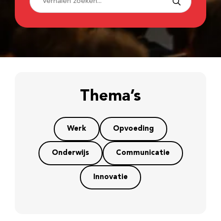
Thema’s
Werk
Opvoeding
Onderwijs
Communicatie
Innovatie