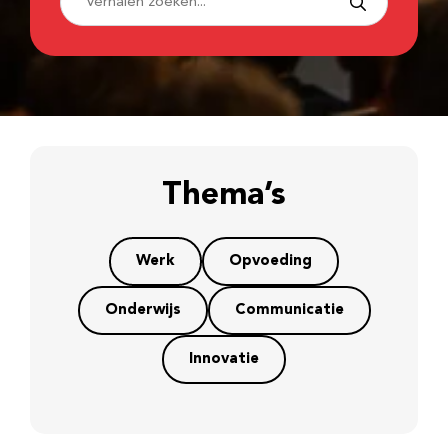
Thema’s
Werk
Opvoeding
Onderwijs
Communicatie
Innovatie