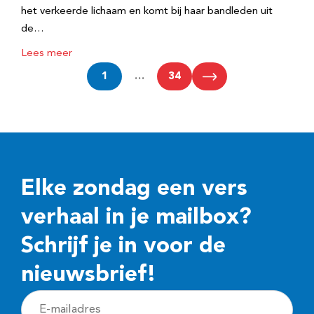
het verkeerde lichaam en komt bij haar bandleden uit
de…
Lees meer
1
…
34
Elke zondag een vers
verhaal in je mailbox?
Schrijf je in voor de
nieuwsbrief!
E