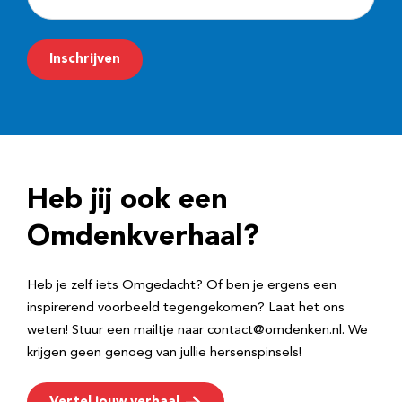
-
m
Inschrijven
a
i
l
a
d
Heb jij ook een
r
e
Omdenkverhaal?
s
Heb je zelf iets Omgedacht? Of ben je ergens een
inspirerend voorbeeld tegengekomen? Laat het ons
weten! Stuur een mailtje naar contact@omdenken.nl. We
krijgen geen genoeg van jullie hersenspinsels!