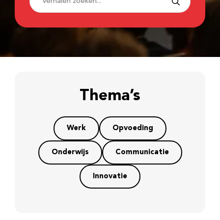
Thema’s
Werk
Opvoeding
Onderwijs
Communicatie
Innovatie