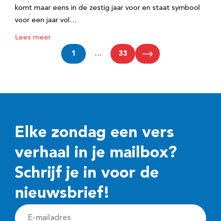
komt maar eens in de zestig jaar voor en staat symbool
voor een jaar vol…
Lees meer
1
…
33
Elke zondag een vers
verhaal in je mailbox?
Schrijf je in voor de
nieuwsbrief!
E