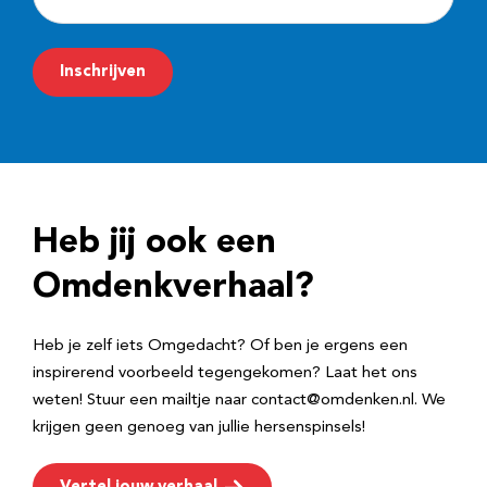
-
m
Inschrijven
a
i
l
a
d
Heb jij ook een
r
e
Omdenkverhaal?
s
Heb je zelf iets Omgedacht? Of ben je ergens een
inspirerend voorbeeld tegengekomen? Laat het ons
weten! Stuur een mailtje naar contact@omdenken.nl. We
krijgen geen genoeg van jullie hersenspinsels!