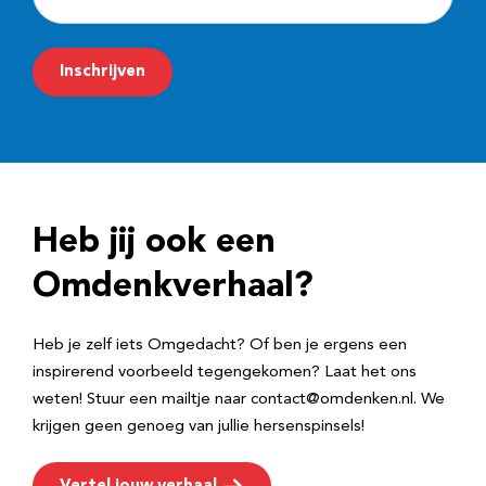
-
m
Inschrijven
a
i
l
a
d
Heb jij ook een
r
e
Omdenkverhaal?
s
Heb je zelf iets Omgedacht? Of ben je ergens een
inspirerend voorbeeld tegengekomen? Laat het ons
weten! Stuur een mailtje naar contact@omdenken.nl. We
krijgen geen genoeg van jullie hersenspinsels!