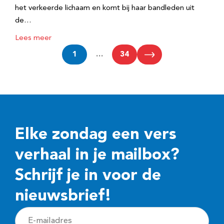
het verkeerde lichaam en komt bij haar bandleden uit
de…
Lees meer
1
…
34
Elke zondag een vers
verhaal in je mailbox?
Schrijf je in voor de
nieuwsbrief!
E