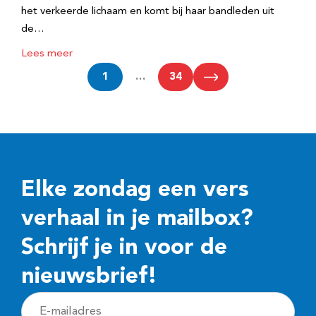
het verkeerde lichaam en komt bij haar bandleden uit
de…
Lees meer
1
…
34
Elke zondag een vers
verhaal in je mailbox?
Schrijf je in voor de
nieuwsbrief!
E