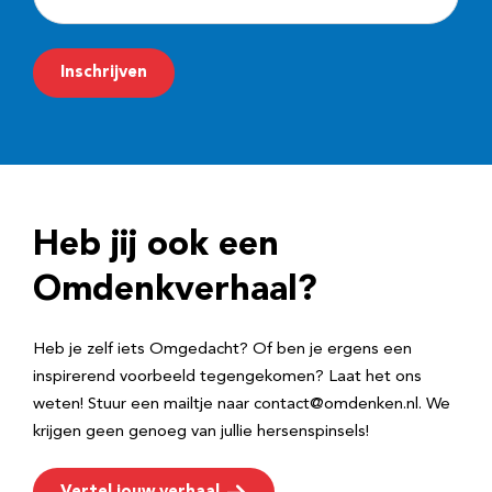
-
m
Inschrijven
a
i
l
a
d
Heb jij ook een
r
e
Omdenkverhaal?
s
Heb je zelf iets Omgedacht? Of ben je ergens een
inspirerend voorbeeld tegengekomen? Laat het ons
weten! Stuur een mailtje naar contact@omdenken.nl. We
krijgen geen genoeg van jullie hersenspinsels!