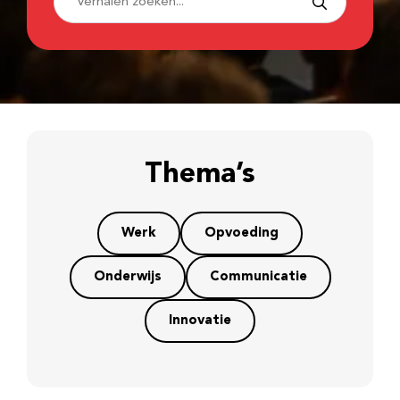
Thema’s
Werk
Opvoeding
Onderwijs
Communicatie
Innovatie