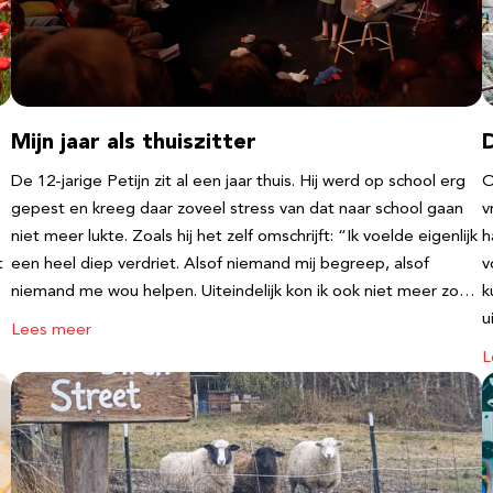
Mijn jaar als thuiszitter
De 12-jarige Petijn zit al een jaar thuis. Hij werd op school erg
O
gepest en kreeg daar zoveel stress van dat naar school gaan
v
niet meer lukte. Zoals hij het zelf omschrijft: “Ik voelde eigenlijk
h
t
een heel diep verdriet. Alsof niemand mij begreep, alsof
v
niemand me wou helpen. Uiteindelijk kon ik ook niet meer zo…
k
u
Lees meer
L