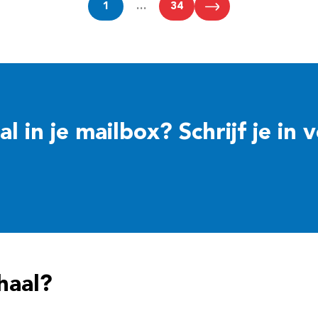
1
…
34
 in je mailbox? Schrijf je in 
haal?