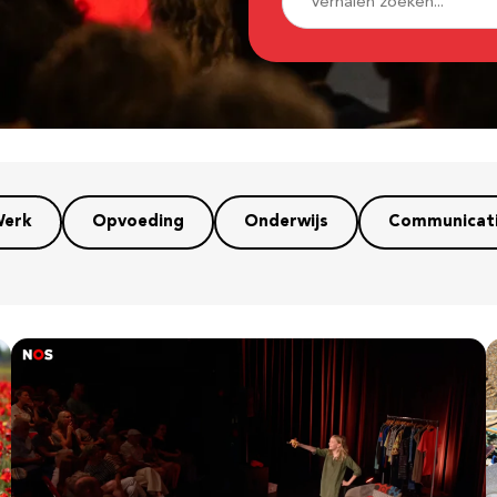
erk
Opvoeding
Onderwijs
Communicat