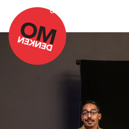
Over Omdenken
Podca