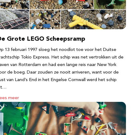
De Grote LEGO Scheepsramp
p 13 februari 1997 sloeg het noodlot toe voor het Duitse
rachtschip Tokio Express. Het schip was net vertrokken uit de
aven van Rotterdam en had een lange reis naar New York
oor de boeg. Daar zouden ze nooit arriveren, want voor de
ust van Land’s End in het Engelse Cornwall werd het schip
it…
ees meer