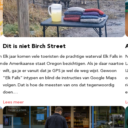
Dit is niet Birch Street
n
Elk jaar komen vele toeristen de prachtige waterval Elk Falls in
N
‘m
de Amerikaanse staat Oregon bezichtigen. Als je daar naartoe
L
r
wilt, ga je er vanuit dat je GPS je wel de weg wijst. Gewoon
I
“Elk Falls” intypen en blind de instructies van Google Maps
o
volgen. Dat is hoe de meesten van ons dat tegenwoordig
r
doen.…
e
Lees meer
L