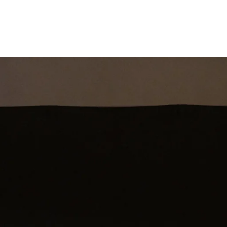
st
Theatershow
Training
Omdenkkrin