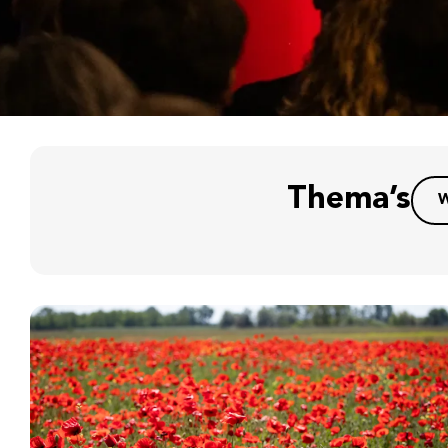
Thema’s
W